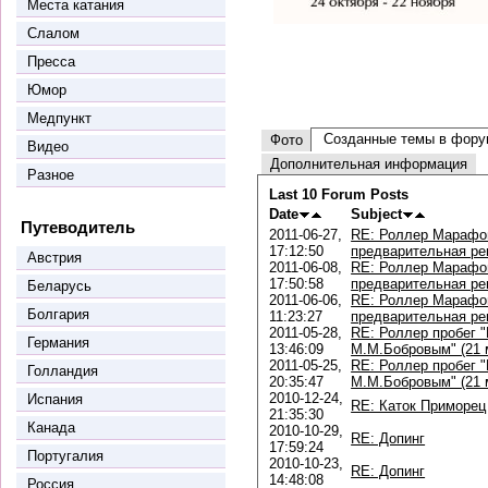
Места катания
Слалом
Пресса
Юмор
Медпункт
Созданные темы в фору
Фото
Видео
Дополнительная информация
Разное
Last 10 Forum Posts
Date
Subject
Путеводитель
2011-06-27,
RE: Роллер Марафо
17:12:50
предварительная ре
Австрия
2011-06-08,
RE: Роллер Марафо
17:50:58
предварительная ре
Беларусь
2011-06-06,
RE: Роллер Марафо
Болгария
11:23:27
предварительная ре
2011-05-28,
RE: Роллер пробег 
Германия
13:46:09
М.М.Бобровым" (21 м
2011-05-25,
RE: Роллер пробег 
Голландия
20:35:47
М.М.Бобровым" (21 м
2010-12-24,
Испания
RE: Каток Приморец
21:35:30
Канада
2010-10-29,
RE: Допинг
17:59:24
Португалия
2010-10-23,
RE: Допинг
14:48:08
Россия