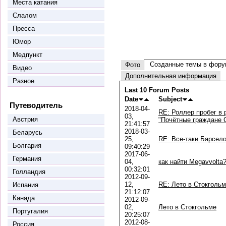
Места катания
Слалом
Пресса
Юмор
Медпункт
Созданные темы в фору
Фото
Видео
Дополнительная информация
Разное
Last 10 Forum Posts
Date
Subject
Путеводитель
2018-04-
RE: Роллер пробег в
03,
Австрия
"Почётные граждане 
21:41:57
2018-03-
Беларусь
25,
RE: Все-таки Барсело
Болгария
09:40:29
2017-06-
Германия
04,
как найти Megavvoltа
00:32:01
Голландия
2012-09-
12,
RE: Лето в Стокголь
Испания
21:12:07
Канада
2012-09-
02,
Лето в Стокгольме
Португалия
20:25:07
2012-08-
Россия