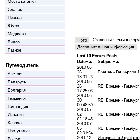
Места катания
Слалом
Пресса
Юмор
Медпункт
Созданные темы в фору
Фото
Видео
Дополнительная информация
Разное
Last 10 Forum Posts
Date
Subject
Путеводитель
2010-06-
26,
Бремен - Гамбург за 
Австрия
13:01:23
2010-06-
Беларусь
26,
RE: Бремен - Гамбург
Болгария
17:25:03
2010-06-
Германия
30,
RE: Бремен - Гамбург
00:48:50
Голландия
2010-07-
02,
RE: Бремен - Гамбург
Испания
02:18:45
Канада
2010-07-
05,
RE: Бремен - Гамбург
Португалия
02:01:54
2011-12-
Интервью с &quot;отц
Россия