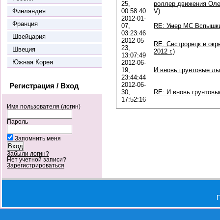
25,
роллер движения Оле
Финляндия
00:58:40
V)
2012-01-
Франция
07,
RE: Умер МС Вспышки
03:23:46
Швейцария
2012-05-
RE: Сестрорецк и окр
23,
Швеция
2012 г.)
13:07:49
Южная Корея
2012-06-
19,
И вновь грунтовые л
23:44:44
2012-06-
Регистрация / Вход
30,
RE: И вновь грунтов
17:52:16
Имя пользователя (логин)
Пароль
Запомнить меня
Забыли логин?
Нет учетной записи?
Зарегистрироваться
П