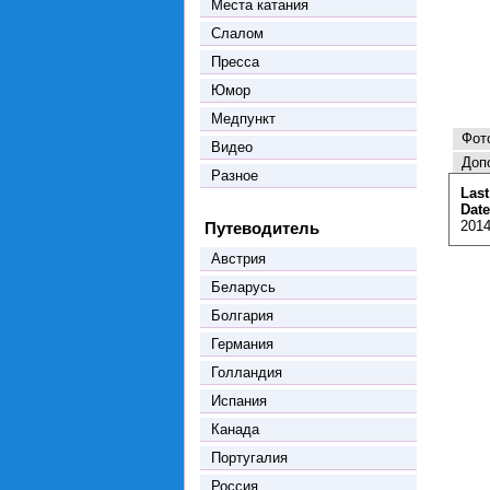
Места катания
Слалом
Пресса
Юмор
Медпункт
Фот
Видео
Доп
Разное
Last
Date
2014
Путеводитель
Австрия
Беларусь
Болгария
Германия
Голландия
Испания
Канада
Португалия
Россия