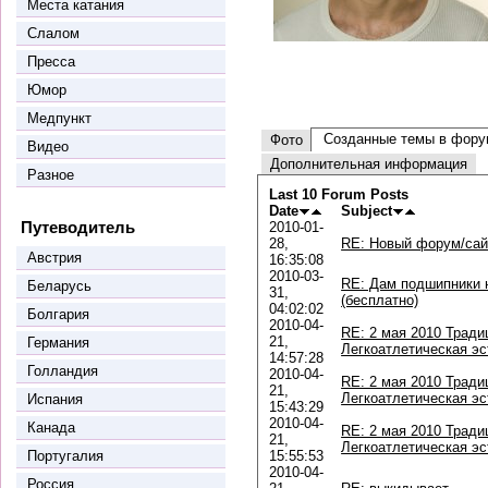
Места катания
Слалом
Пресса
Юмор
Медпункт
Созданные темы в фору
Фото
Видео
Дополнительная информация
Разное
Last 10 Forum Posts
Date
Subject
Путеводитель
2010-01-
28,
RE: Новый форум/сай
Австрия
16:35:08
2010-03-
RE: Дам подшипники 
Беларусь
31,
(бесплатно)
04:02:02
Болгария
2010-04-
RE: 2 мая 2010 Тради
21,
Германия
Легкоатлетическая э
14:57:28
Голландия
2010-04-
RE: 2 мая 2010 Тради
21,
Легкоатлетическая э
Испания
15:43:29
2010-04-
Канада
RE: 2 мая 2010 Тради
21,
Легкоатлетическая э
Португалия
15:55:53
2010-04-
Россия