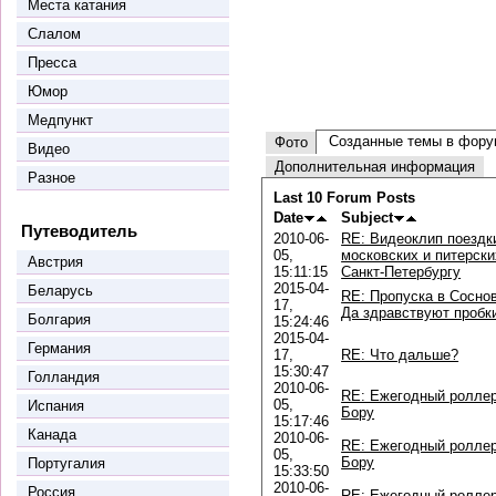
Места катания
Слалом
Пресса
Юмор
Медпункт
Созданные темы в фору
Фото
Видео
Дополнительная информация
Разное
Last 10 Forum Posts
Date
Subject
Путеводитель
2010-06-
RE: Видеоклип поездки
05,
московских и питерски
Австрия
15:11:15
Санкт-Петербургу
2015-04-
Беларусь
RE: Пропуска в Сосно
17,
Да здравствуют пробки
Болгария
15:24:46
2015-04-
Германия
17,
RE: Что дальше?
15:30:47
Голландия
2010-06-
RE: Ежегодный роллер
05,
Испания
Бору
15:17:46
Канада
2010-06-
RE: Ежегодный роллер
05,
Бору
Португалия
15:33:50
2010-06-
Россия
RE: Ежегодный роллер