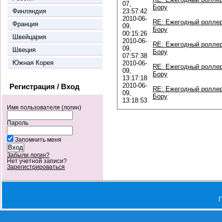
07,
Бору
Финляндия
23:57:42
2010-06-
RE: Ежегодный роллер
Франция
09,
Бору
00:15:26
Швейцария
2010-06-
RE: Ежегодный роллер
09,
Швеция
Бору
07:57:38
Южная Корея
2010-06-
RE: Ежегодный роллер
09,
Бору
13:17:18
2010-06-
Регистрация / Вход
RE: Ежегодный роллер
09,
Бору
13:18:53
Имя пользователя (логин)
Пароль
Запомнить меня
Забыли логин?
Нет учетной записи?
Зарегистрироваться
П