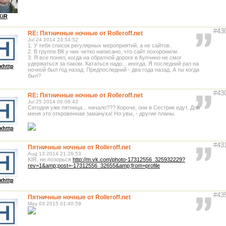
KiR
#43
RE: Пятничные ночные от Rolleroff.net
Jul 24 2014 23:54:52
1. У тебя список регулярных мероприятий, а не сайтов.
2. В группе ВК у них четко написано, что сайт похоронили.
3. Я все понял, когда на обратной дороге в Купчино не смог
удержаться за паком. Кататься надо... иногда. Я последний раз на
xhttp
ночной был год назад. Предпоследний - два года назад. А ты когда
был?
#43
RE: Пятничные ночные от Rolleroff.net
Jul 25 2014 00:06:43
Сегодня уже пятница... начало??? Короче, они в Сестрик едут. Для
меня это откровенная замануха! Но увы, - другие планы.
xhttp
#43
Пятничные ночные от Rolleroff.net
Aug 13 2014 21:26:53
KIR, не позорься
http://m.vk.com/photo-17312556_325932229?
rev=1&amp;post=-17312556_32655&amp;from=profile
xhttp
#43
Пятничные ночные от Rolleroff.net
May 03 2015 01:40:59