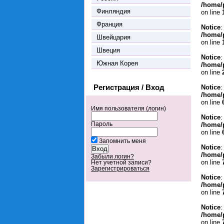
/home/
Финляндия
on line
Франция
Notice
:
/home/
Швейцария
on line
Швеция
Notice
:
Южная Корея
/home/
on line
Регистрация / Вход
Notice
:
/home/
on line
Имя пользователя (логин)
Notice
:
Пароль
/home/
on line
Запомнить меня
Notice
:
/home/
Забыли логин?
on line
Нет учетной записи?
Зарегистрироваться
Notice
:
/home/
on line
Notice
:
/home/
on line