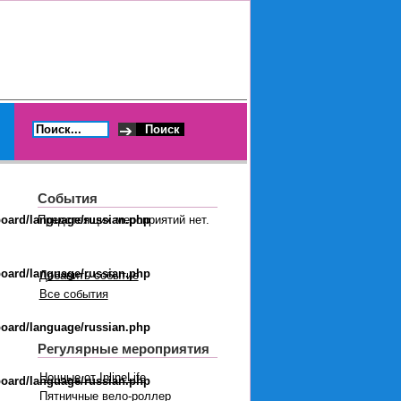
События
board/language/russian.php
Предстоящих мероприятий нет.
board/language/russian.php
Добавить событие
Все события
board/language/russian.php
Регулярные мероприятия
Ночные от InlineLife
board/language/russian.php
Пятничные вело-роллер