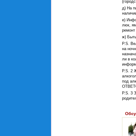
(городс
д) На п
наличии
е) Инф
люк, ям
ремонт
ж) Быт
P.S. В
на ноч
назнач
ли в к
информ
P.S. 2
алкого
под ал
ОТВЕТ
P.S. 3 
родите
Обсу