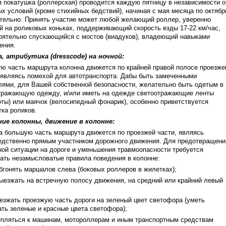
я покатушка (роллерская) проводится каждую пятницу в независимости о
х условий (кроме стихийных бедствий), начиная с мая месяца по октябр
тельно. Принять участие может любой желающий роллер, уверенно
й на роликовых коньках, поддерживающий скорость езды 17-22 км/час,
оятельно спускающийся с мостов (виадуков), владеющий навыками
ения.
, атрибутика (dresscode) на ночной:
ю часть маршрута колонна движется по крайней правой полосе проезже
, являясь помехой для автотранспорта. Дабы быть замеченными
лями, для Вашей собственной безопасности, желательно быть одетым в
тражающую одежду, и/или иметь на одежде светоотражающие ленты
оты) или маячок (велосипедный фонарик), особенно приветствуется
тка роликов.
ие колонны, движение в колонне:
а большую часть маршрута движется по проезжей части, являясь
едственно прямым участником дорожного движения. Для предотвращени
ной ситуации на дороге и уменьшения травмоопасности требуется
ать незамысловатые правила поведения в колонне:
обгонять маршалов слева (боковых роллеров в жилетках);
выезжать на встречную полосу движения, на средний или крайний левый
еезжать проезжую часть дороги на зеленый цвет светофора (уметь
ать зеленые и красные цвета светофора);
цепляться к машинам, мотороллерам и иным транспортным средствам