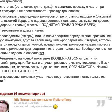
кой транспорт).
ит-стопах (остановках для отдыха) не занимать проезжую часть при
 тротуара и не препятствовать проезду транспорта;
ормировать сзади едущих роллеров о препятствиях на дороге (открытый
а, высокий бордюр, о падении роллера (-ов), завалов, сужении дороги,
 дороги, о гравии) жестом - ПОДНЯТАЯ ПРАВАЯ РУКА ВВЕРХ;
ь вежливыми и адекватными;
елосипедисты (бякеры), или на ином средстве передвижения приехавшие
ную покатушку, едут за своим ведущим –роллером иль бякером, который
ается перед стартом ночной, позади колонны роллеров независимо есть
олонне роллеров друг-родственник-вторая половинка. Вообще очень мног
ации о здоровье собрано
тут
.
 Желательно на ночной покатушке ВОЗДЕРЖАТЬСЯ от распития
льной продукции. Так как в случае происшествия, случившегося с Вами
когольным, наркотическим и др. опьянением, ОРГАНИЗАТОРЫ Ночной
СТВЕННОСТИ НЕ НЕСУТ.
За несовершеннолетних участников несут ответственность только их
ли."
ждение (6 комментариев)
#43
RE: Пятничные ночные от Rolleroff.net
Jul 23 2014 18:00:15
а ты на сайт зайди и поймешь