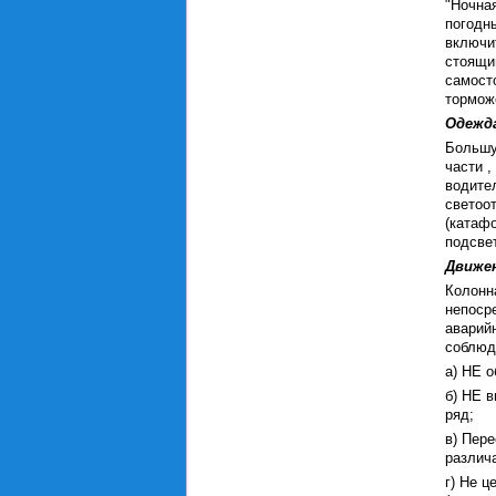
"Ночна
погодны
включи
стоящи
самост
тормож
Одежда
Большу
части 
водите
светоо
(катаф
подсве
Движен
Колонн
непоср
аварий
соблюд
а) НЕ 
б) НЕ 
ряд;
в) Пер
различ
г) Не 