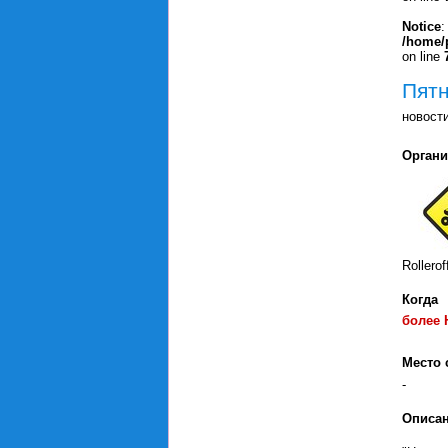
Notice
:
/home/
on line
Пятн
новост
Органи
Rollero
Когда
более
Место 
-
Описа