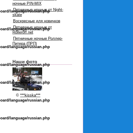
ночные PIN-MIX
Пятничные ночные от Night-
board/language/russian.php
skate
Воскресные для новичков
Пятничные ночные от
board/language/russian.php
Rolleroff.net
Пятничные ночные Роллер-
Питера (ПРП)
board/language/russian.php
Наши фото
board/language/russian.php
board/language/russian.php
©
***kisska***
board/language/russian.php
board/language/russian.php