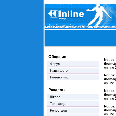
Общение
Notice
:
/home/
Форум
on line
Наши фото
Notice
:
Роллер лист
/home/
on line
Разделы
Notice
:
/home/
Школа
on line
Тех-раздел
Notice
:
/home/
Репортажи
on line