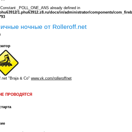
 Constant _POLL_ONE_ANS already defined in
phu63912/1.phu63912.z8.ru/docs/in/administrator/components/com_fire
793
ичные ночные от Rolleroff.net
и
затор
ff.net "Braja & Co"
www.vk.com/rolleroffnet
 НЕ ПРОВОДЯТСЯ
старта
ние