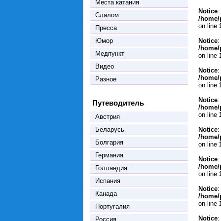
Места катания
Notice
:
Слалом
/home/
on line
Пресса
Юмор
Notice
:
/home/
Медпункт
on line
Видео
Notice
:
/home/
Разное
on line
Notice
:
Путеводитель
/home/
on line
Австрия
Беларусь
Notice
:
/home/
Болгария
on line
Германия
Notice
:
/home/
Голландия
on line
Испания
Notice
:
Канада
/home/
on line
Португалия
Notice
:
Россия