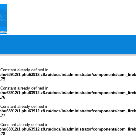
 Constant already defined in
phu63912/1.phu63912.z8.ru/docs/in/administrator/components/com_fire
175
 Constant already defined in
phu63912/1.phu63912.z8.ru/docs/in/administrator/components/com_fire
176
 Constant already defined in
phu63912/1.phu63912.z8.ru/docs/in/administrator/components/com_fire
177
 Constant already defined in
phu63912/1.phu63912.z8.ru/docs/in/administrator/components/com_fire
178