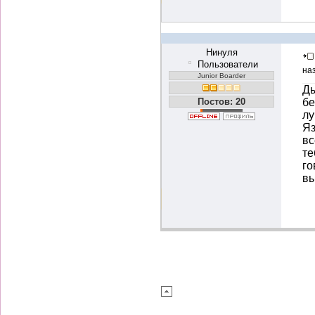
Нинуля
Пользователи
на
Junior Boarder
Ды
Постов: 20
бе
лу
Яз
вс
те
го
вы