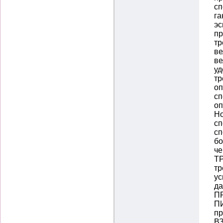
сп
га
эс
п
тр
ве
ве
уд
тр
оп
сп
оп
Но
сп
сп
бо
че
Т
тр
ус
да
П
ПИ
пр
В