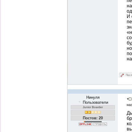
пе
на
од
И 
пе
зн
«н
со
бу
но
по
на
Посл
Нинуля
Пользователи
на
Junior Boarder
Ды
Постов: 20
бр
ко
вы