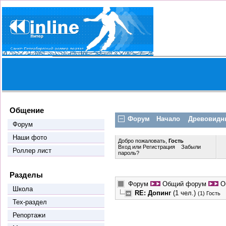
Общение
Форум
Начало
Древовидн
Форум
Наши фото
Добро пожаловать,
Гость
Вход
или
Регистрация
Забыли
Роллер лист
пароль?
Разделы
Форум
Общий форум
О
Школа
RE: Допинг
(1 чел.)
(1) Гость
Тех-раздел
Репортажи