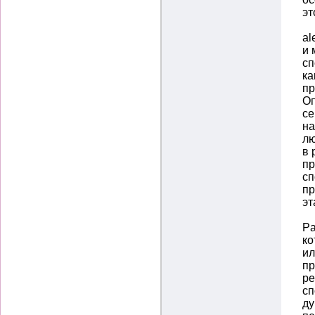
эт
al
и 
сп
ка
пр
Оп
се
на
лю
в 
пр
сп
пр
эт
Pa
ко
ил
пр
ре
сп
ду