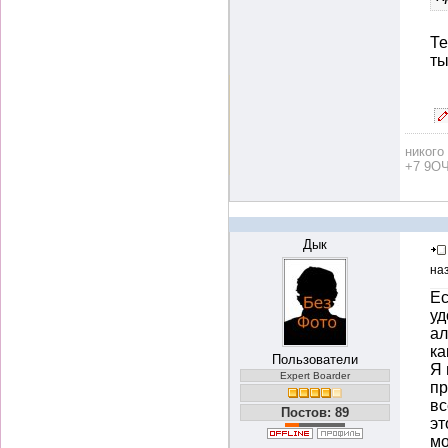
Те
ты
никого
+7 9ОЧ
Дык
на
Ес
уд
ал
ка
Пользователи
Я 
Expert Boarder
пр
вс
Постов: 89
эт
мо