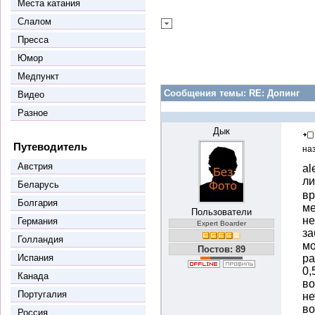
Места катания
Слалом
Пресса
Юмор
Медпункт
Сообщения темы:
RE: Допинг
Видео
Разное
Дык
Путеводитель
на
Австрия
al
ли
Беларусь
вр
Болгария
ме
Пользователи
не
Германия
Expert Boarder
за
Голландия
мо
Постов: 89
Испания
ра
0,
Канада
во
Португалия
не
во
Россия