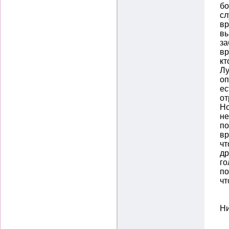
бо
сл
вр
вы
за
вр
кт
Лу
оп
ес
от
Но
не
по
вр
чт
др
го
по
чт
Ни