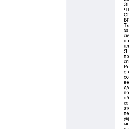
Э
Ч
О
В
Ты
за
ск
пр
пл
Я 
пр
сп
Po
ег
со
ве
да
по
об
ко
эт
пе
ук
мн
ос