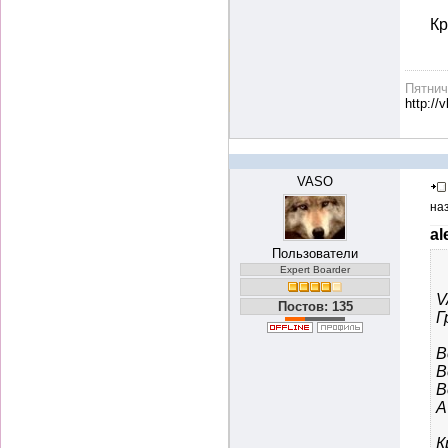
Кр
Пятни
http://
VASO
на
al
Пользователи
Expert Boarder
V
Постов: 135
Г
В
В
В
А
К