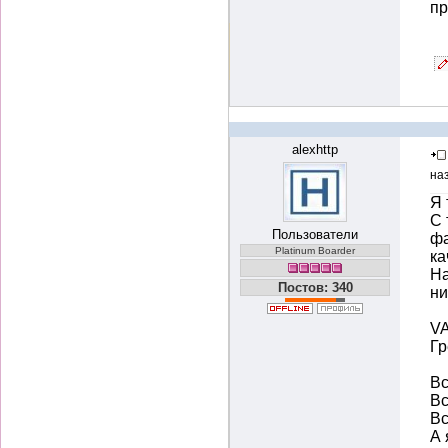
пр
alexhttp
на
Я 
С 
Пользователи
фа
Platinum Boarder
ка
На
Постов: 340
ни
VA
Г
Вс
Вс
Вс
А 