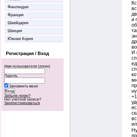
Кс
Финляндия
вс
дв
Франция
и 
Швейцария
об
та
Швеция
эн
Южная Корея
др
в
И 
Регистрация / Вход
сп
ед
Имя пользователя (логин)
сп
ко
Пароль
мн
пр
Запомнить меня
ну
Забыли логин?
+1
Нет учетной записи?
уд
Зарегистрироваться
ес
ск
вс
ил
Ну
пр