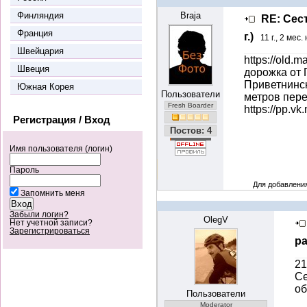
Финляндия
Braja
RE: Сес
Франция
г.)
11 г., 2 мес.
Швейцария
https://old.
Швеция
дорожка от 
Приветнинск
Южная Корея
Пользователи
метров пере
Fresh Boarder
https://pp.v
Регистрация / Вход
Постов: 4
Имя пользователя (логин)
Пароль
Для добавлени
Запомнить меня
Забыли логин?
OlegV
Нет учетной записи?
Зарегистрироваться
ра
21
Се
об
Пользователи
Moderator