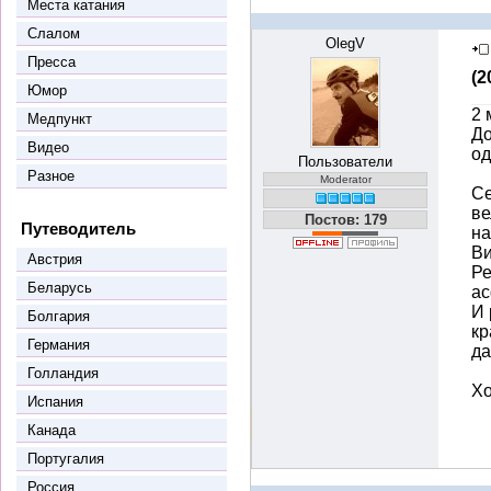
Места катания
Слалом
OlegV
Пресса
(2
Юмор
2 
Медпункт
До
Видео
од
Пользователи
Разное
Moderator
Се
ве
Постов: 179
Путеводитель
на
Ви
Австрия
Ре
Беларусь
ас
И 
Болгария
кр
Германия
да
Голландия
Хо
Испания
Канада
Португалия
Россия