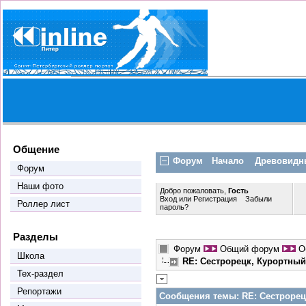
Общение
Форум
Начало
Древовидн
Форум
Наши фото
Добро пожаловать,
Гость
Вход
или
Регистрация
Забыли
Роллер лист
пароль?
Разделы
Форум
Общий форум
О
Школа
RE: Сестрорецк, Курортный 
Тех-раздел
Репортажи
Сообщения темы:
RE: Сестрорецк