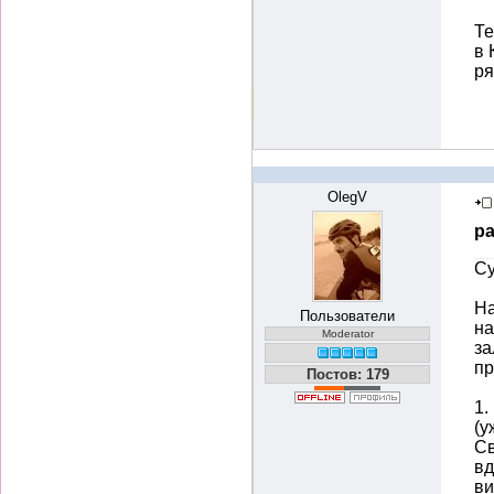
Те
в 
ря
OlegV
ра
Су
На
Пользователи
на
Moderator
за
пр
Постов: 179
1.
(у
Св
вд
ви