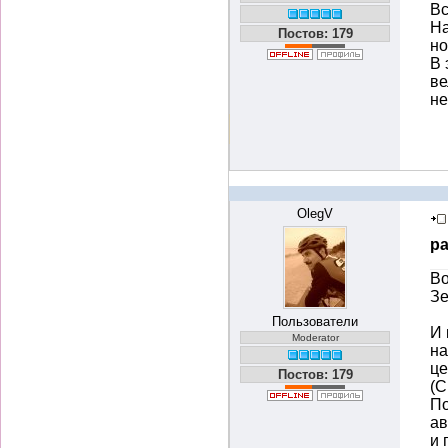
Вс
На
Постов: 179
но
В 
ве
не
OlegV
ра
Во
Зе
Пользователи
И 
Moderator
на
це
Постов: 179
(C
По
ав
и 