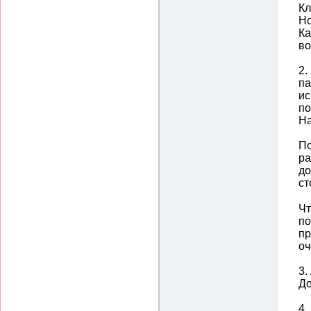
Кл
Но
Ка
во
2.
па
ис
по
На
По
ра
до
ст
Чт
по
пр
оч
3.
До
4.