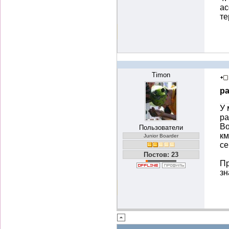
ас
те
Timon
ра
У 
ра
Во
Пользователи
км
Junior Boarder
се
Постов: 23
Пр
зн