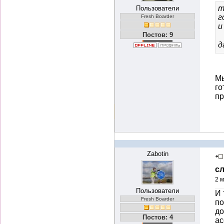
т
Пользователи
г
Fresh Boarder
и
Постов: 9
д
Мы
го
п
Zabotin
с
2 м
Пользователи
И 
Fresh Boarder
по
до
Постов: 4
ас