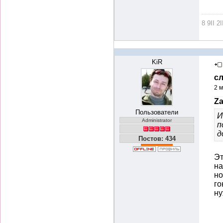
8 9II 2I
KiR
с
2 м
Za
Пользователи
И
Administrator
п
д
Постов: 434
Эт
на
но
го
ну