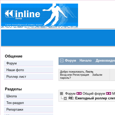
Общение
Форум
Начало
Древовидн
Форум
Наши фото
Добро пожаловать,
Гость
Вход
или
Регистрация
Забыли
Роллер лист
пароль?
Разделы
Форум
Общий форум
М
Школа
RE: Ежегодный роллер сле
Тех-раздел
Репортажи