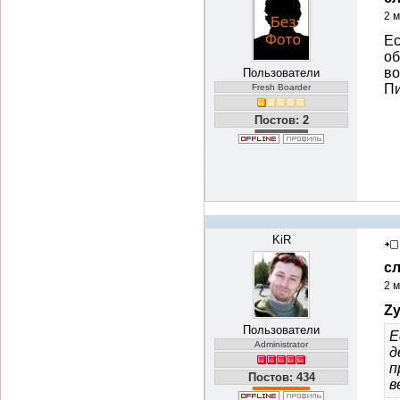
2 м
Ес
об
во
Пользователи
П
Fresh Boarder
Постов: 2
KiR
с
2 м
Zy
Пользователи
Е
Administrator
д
п
Постов: 434
в