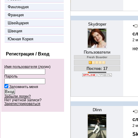
Финляндия
Франция
Швейцария
Skydroper
Швеция
с
Южная Корея
2 м
не
Пользователи
Регистрация / Вход
Fresh Boarder
Имя пользователя (логин)
Постов: 17
Пароль
Запомнить меня
Забыли логин?
Нет учетной записи?
Зарегистрироваться
Dlinn
с
2 м
Sk