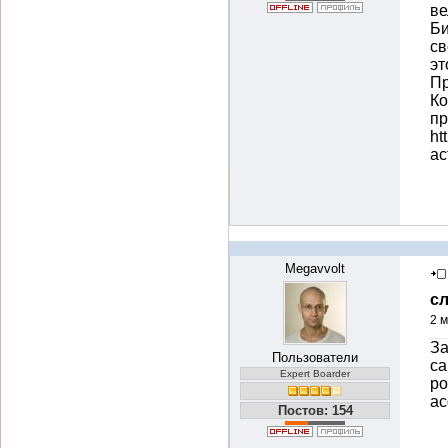
ве
Би
св
эт
Пр
Ко
пр
ht
ac
Megavvolt
с
2 м
За
Пользователи
са
Expert Boarder
ро
ас
Постов: 154