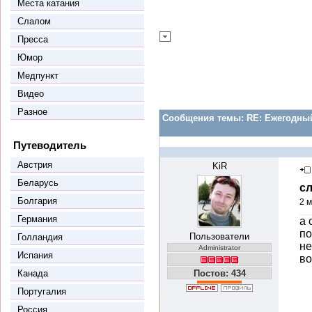
Места катания
Слалом
Пресса
Юмор
Медпункт
Видео
Разное
Сообщения темы:
RE: Ежегодный
Путеводитель
Австрия
KiR
Беларусь
с
Болгария
2 м
Германия
а 
по
Пользователи
Голландия
не
Administrator
Испания
в
Канада
Постов: 434
Португалия
Россия