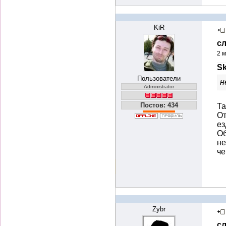
KiR
с
2 м
Sk
Пользователи
н
Administrator
Постов: 434
Та
От
ез
Об
не
че
Zybr
с