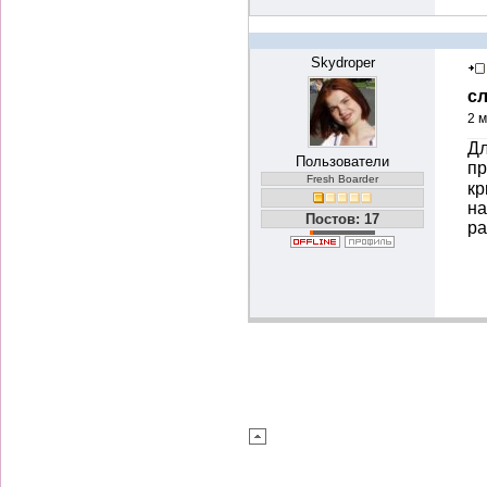
Skydroper
с
2 м
Дл
Пользователи
пр
Fresh Boarder
кр
на
Постов: 17
ра