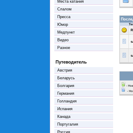
Места катания
Слалом
Пресса
После
Юмор
Те
R
Медпункт
Видео
s
Разное
s
Путеводитель
Австрия
Беларусь
Болгария
- Но
- Но
Германия
Голландия
Испания
Канада
Португалия
Россия