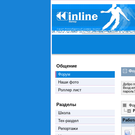
Общение
Фо
Форум
Наши фото
Добро 
Вход
и
Роллер лист
пароль
Разделы
Фо
Школа
Работ
Тех-раздел
Репортажи