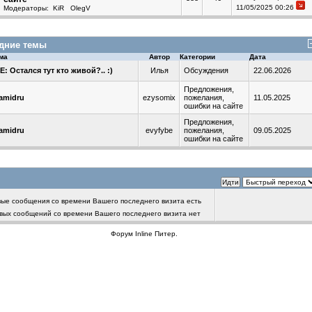
11/05/2025 00:26
Модераторы:
KiR
OlegV
дние темы
ма
Автор
Категории
Дата
E: Остался тут кто живой?.. :)
Илья
Обсуждения
22.06.2026
Предложения,
amidru
ezysomix
пожелания,
11.05.2025
ошибки на сайте
Предложения,
amidru
evyfybe
пожелания,
09.05.2025
ошибки на сайте
вые сообщения со времени Вашего последнего визита есть
вых сообщений со времени Вашего последнего визита нет
Форум
Inline Питер
.