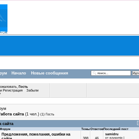
рум
Начало
Новые сообщения
пожаловать,
Гость
ли
Регистрация
Забыли
?
рум
Работа сайта
(1 чел.)
(1) Гость
а сайта
Форум
Темы
Ответов
Последний пост
Предложения, пожелания, ошибки на
samidru
от
ezysomix
|
388
46
сайте