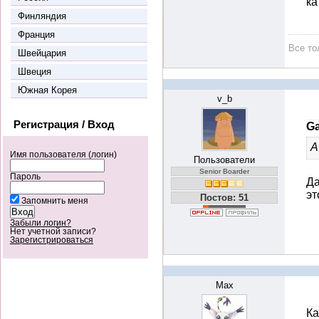
ка
Финляндия
Франция
Все то
Швейцария
Швеция
Южная Корея
v_b
Регистрация / Вход
Ga
А
Имя пользователя (логин)
Пользователи
Senior Boarder
Пароль
Да
эт
Постов: 51
Запомнить меня
Забыли логин?
Нет учетной записи?
Зарегистрироваться
Max
Ка