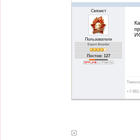
Связист
Ка
пр
Иб
Пользователи
Expert Boarder
Постов: 127
Тяжела
+7-981