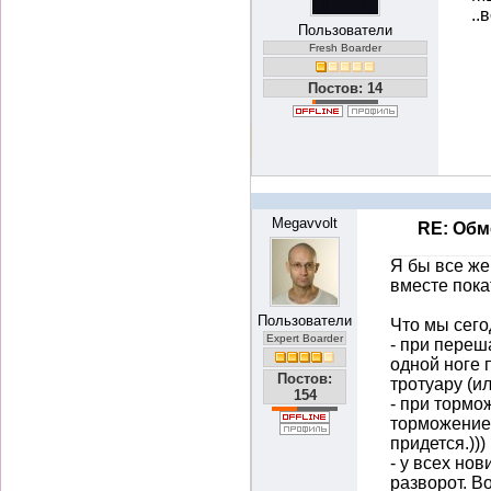
..
Пользователи
Fresh Boarder
Постов: 14
Megavvolt
RE: Об
Я бы все же
вместе пока
Пользователи
Что мы сего
Expert Boarder
- при переш
одной ноге 
Постов:
тротуару (и
154
- при тормо
торможение.
придется.)))
- у всех но
разворот. В