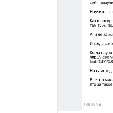
себя помучи
Научитесь э
Как форсиро
там зубы по
А, и не забы
И когда сги
Когда научи
http://video
text=%D1
На самом де
Все это мил
Кто за такое
8 9II 2II 9ll9