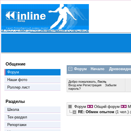
Общение
Форум
Начало
Древовидн
Форум
Наши фото
Добро пожаловать,
Гость
Вход
или
Регистрация
Забыли
Роллер лист
пароль?
Разделы
Форум
Общий форум
М
Школа
RE: Обмен опытом
(1 чел.)
Тех-раздел
Репортажи