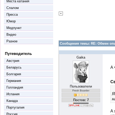
Места катания
Слалом
Пресса
Юмор
Медпункт
Видео
Разное
Сообщения темы:
RE: Обмен оп
Путеводитель
Gaika
Австрия
А 
Беларусь
Болгария
Германия
Св
Пользователи
Голландия
Fresh Boarder
Я
Испания
н
Постов: 7
Канада
Португалия
А 
Россия