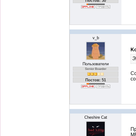
Постов: 30
v_b
Ko
Э
Пользователи
Senior Boarder
Со
со
Постов: 51
Cheshire Cat
Пр
МЕ