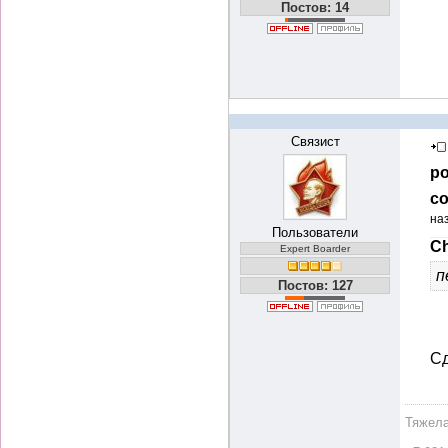
Постов: 14
Связист
ро
со
на
Пользователи
Ch
Expert Boarder
п
Постов: 127
Сд
Тяжела