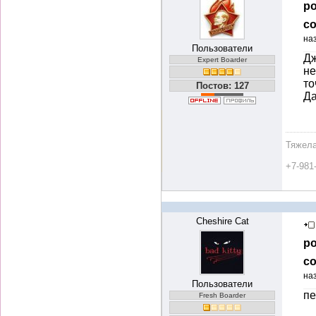
ро
со
на
Пользователи
Дж
Expert Boarder
не
то
Постов: 127
Да
Тяжела
+7-981
Cheshire Cat
ро
со
на
Пользователи
пе
Fresh Boarder