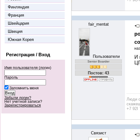
Финляндия
Франция
Швейцария
fair_mentat
Швеция
ро
Южная Корея
со
на
Регистрация / Вход
Пользователи
И 
Senior Boarder
ЦП
Имя пользователя (логин)
Постов: 43
Пароль
Запомнить меня
Забыли логин?
Люди с
Нет учетной записи?
скажеш
Зарегистрироваться
+7 92I 
Связист