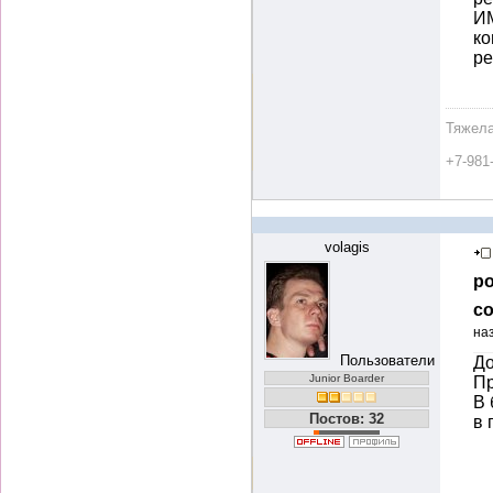
ИМ
ко
ре
Тяжела
+7-981
volagis
ро
со
на
Пользователи
До
Junior Boarder
Пр
В 
Постов: 32
в 