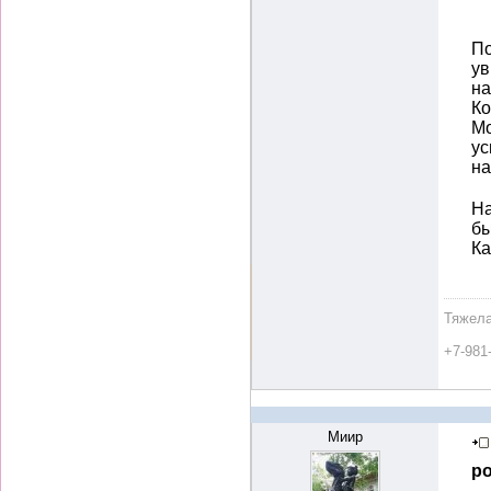
По
ув
на
К
Мо
ус
н
На
бы
К
Тяжела
+7-981
Миир
ро