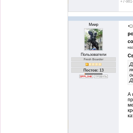
+7-981
Миир
ро
со
на
Пользователи
Св
Fresh Boarder
Д
н
Постов: 13
о
Д
А 
пр
ме
кр
ка