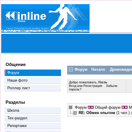
Общение
Форум
Начало
Древовидн
Форум
Наши фото
Добро пожаловать,
Гость
Вход
или
Регистрация
Забыли
Роллер лист
пароль?
Разделы
Форум
Общий форум
М
Школа
RE: Обмен опытом
(1 чел.)
Тех-раздел
Репортажи