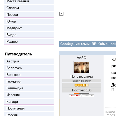
Места катания
Слалом
Пресса
Юмор
Медпункт
Видео
Разное
Сообщения темы:
RE: Обмен оп
Путеводитель
VASO
Австрия
ро
Беларусь
со
Болгария
Пользователи
на
Expert Boarder
Германия
До
Голландия
Пе
Постов: 135
Испания
Канада
Португалия
никого
Россия
+7 9ОЧ