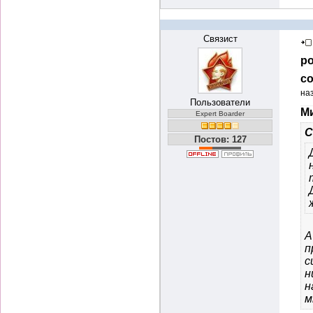
Связист
ро
со
на
Пользователи
Ми
Expert Boarder
С
Постов: 127
А
п
с
н
н
м