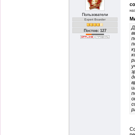
со
на
Пользователи
Ми
Expert Boarder
Д
Постов: 127
в
п
п
к
к
р
у
з
д
в
и
п
о
с
р
Со
ре