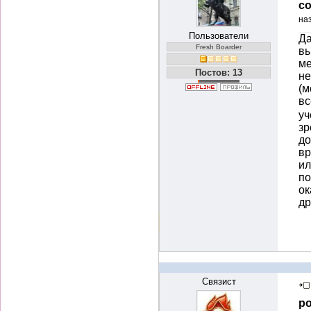
со
на
Пользователи
Да
Fresh Boarder
вы
ме
Постов: 13
не
(м
вс
уч
зр
до
вр
ил
по
ок
др
Связист
ро