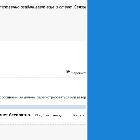
етственно озадачивает еще и ответ Связиста
Зарегистрирован
 сообщений Вы должны зарегистрироваться или авторизоваться
#4050
овет бесплатно.
:
4
13 г., 3 мес. назад
Репутация