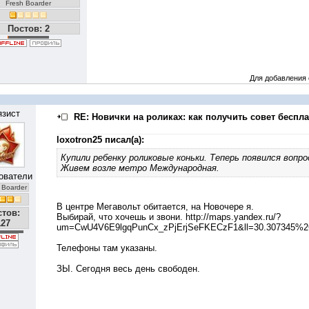
Fresh Boarder
Постов: 2
Для добавления
язист
RE: Новички на роликах: как получить совет беспла
loxotron25 писал(а):
Купили ребенку роликовые коньки. Теперь появился вопро
Живем возле метро Международная.
ователи
 Boarder
В центре Мегавольт обитается, на Новочере я.
стов:
Выбирай, что хочешь и звони.
http://maps.yandex.ru/?
127
um=CwU4V6E9lgqPunCx_zPjErjSeFKECzF1&ll=30.307345%2
Телефоны там указаны.
ЗЫ. Сегодня весь день свободен.