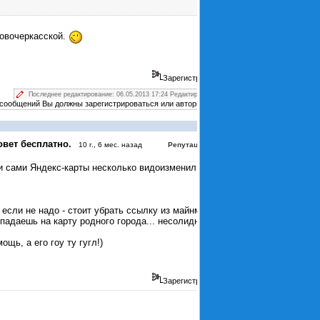
овочеркасской.
Зарегистрирован
Последнее редактирование: 06.05.2013 17:24 Редактировал Max.
 сообщений Вы должны зарегистрироваться или авторизоваться
#4378
овет бесплатно.
:
3
10 г., 6 мес. назад
Репутация
 и сами Яндекс-карты несколько видоизменились
 если не надо - стоит убрать ссылку из майнменю
падаешь на карту родного города... несолидно как-
щь, а его гоу ту гугл!)
Зарегистрирован