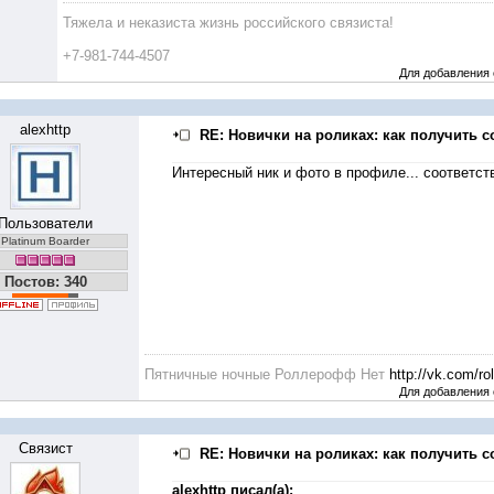
Тяжела и неказиста жизнь российского связиста!
+7-981-744-4507
Для добавления
alexhttp
RE: Новички на роликах: как получить с
Интересный ник и фото в профиле... соответст
Пользователи
Platinum Boarder
Постов: 340
Пятничные ночные Роллерофф Нет
http://vk.com/rol
Для добавления
Связист
RE: Новички на роликах: как получить с
alexhttp писал(а):