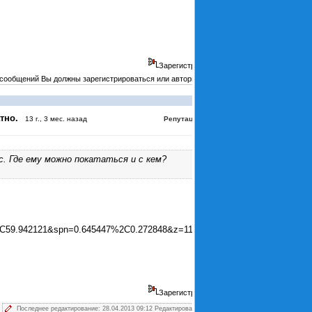
Зарегистрирован
 сообщений Вы должны зарегистрироваться или авторизоваться
#4040
тно.
:
3
13 г., 3 мес. назад
Репутация
с. Где ему можно покататься и с кем?
C59.942121&spn=0.645447%2C0.272848&z=11&l=map
Зарегистрирован
Последнее редактирование: 28.04.2013 09:12 Редактировал Связист.