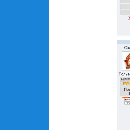
Св
Польз
Expert
По