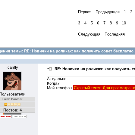
Первая
Предыдущая
1
2
3
4
5
6
7
8
9
10
Следующая
Последняя
ения темы:
RE: Новички на роликах: как получить совет бесплатно.
icanfly
RE: Новички на роликах: как получить с
Актуально.
Когда?
Мой телефон
Скрытый текст. Для просмотра н
Пользователи
Fresh Boarder
Постов: 4