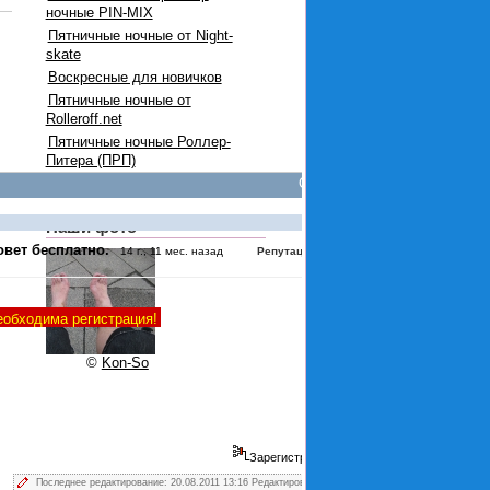
ночные PIN-MIX
Пятничные ночные от Night-
skate
Воскресные для новичков
Пятничные ночные от
Rolleroff.net
Пятничные ночные Роллер-
Питера (ПРП)
Опции
#3473
Наши фото
овет бесплатно.
:
0
14 г., 11 мес. назад
Репутация
еобходима регистрация!
©
Kon-So
Зарегистрирован
Последнее редактирование: 20.08.2011 13:16 Редактировал icanfly.