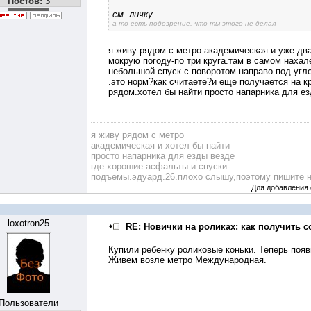
Постов: 3
см. личку
а то есть подозрение, что ты этого не делал
я живу рядом с метро академическая и уже два
мокрую погоду-по три круга.там в самом нахал
небольшой спуск с поворотом направо под угло
.это норм?как считаете?и еще получается на к
рядом.хотел бы найти просто напарника для е
я живу рядом с метро
академическая и хотел бы найти
просто напарника для езды везде
где хорошие асфальты и спуски-
подъемы.эдуард.26.плохо слышу,поэтому пишите н
Для добавления
loxotron25
RE: Новички на роликах: как получить с
Купили ребенку роликовые коньки. Теперь появ
Живем возле метро Международная.
Пользователи