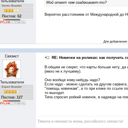
Пользователи
Мой ответ чем озадачивает-то?
Senior Boarder
Вероятно расстоянием от Международной до Н
Постов: 62
Для добавления
Связист
RE: Новички на роликах: как получить с
В-общем не секрет, что карты больше нету, да
(имхо не к лучшему).
Оно вообще кому-нибудь надо?
Пользователи
Если надо - можно сделать на другом сервисе,
Expert Boarder
"помощь новичкам", а то при клике по ссыле по
то выходит.
Типа спросил робкий новичок, в надежде на помо
Постов: 127
Тяжела и неказиста жизнь российского связиста!