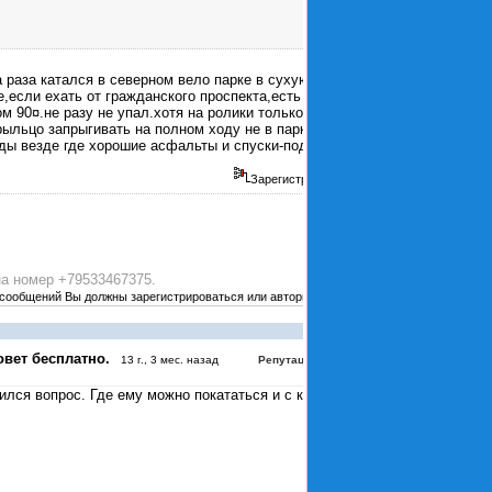
 раза катался в северном вело парке в сухую и
е,если ехать от гражданского проспекта,есть
м 90¤.не разу не упал.хотя на ролики только встал
рыльцо запрыгивать на полном ходу не в парке.а
зды везде где хорошие асфальты и спуски-подъемы.
Зарегистрирован
а номер +79533467375.
 сообщений Вы должны зарегистрироваться или авторизоваться
#4039
овет бесплатно.
:
0
13 г., 3 мес. назад
Репутация
ился вопрос. Где ему можно покататься и с кем?