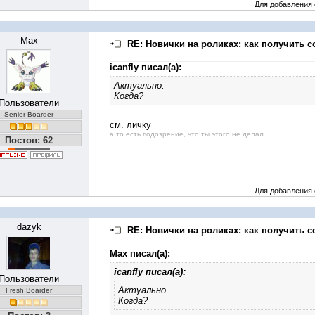
Для добавления
Max
RE: Новички на роликах: как получить с
icanfly писал(а):
Актуально.
Когда?
Пользователи
Senior Boarder
см. личку
а то есть подозрение, что ты этого не делал
Постов: 62
Для добавления
dazyk
RE: Новички на роликах: как получить с
Max писал(а):
icanfly писал(а):
Пользователи
Актуально.
Fresh Boarder
Когда?