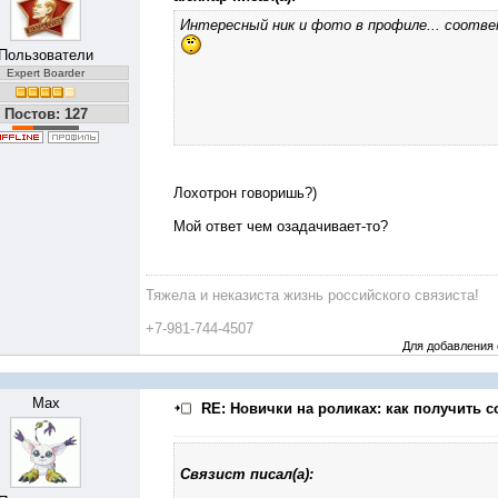
Интересный ник и фото в профиле... соотв
Пользователи
Expert Boarder
Постов: 127
Лохотрон говоришь?)
Мой ответ чем озадачивает-то?
Тяжела и неказиста жизнь российского связиста!
+7-981-744-4507
Для добавления
Max
RE: Новички на роликах: как получить с
Связист писал(а):