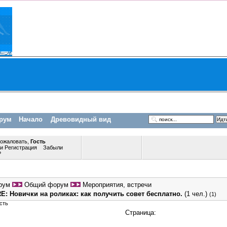
рум
Начало
Древовидный вид
пожаловать,
Гость
ли
Регистрация
Забыли
?
рум
Общий форум
Мероприятия, встречи
E: Новички на роликах: как получить совет бесплатно.
(1 чел.)
(1)
сть
Страница: