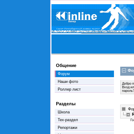
Общение
Фо
Форум
Наши фото
Добро 
Вход
и
Роллер лист
пароль
Разделы
Фо
Школа
R
Тех-раздел
Го
Репортажи