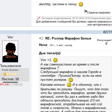
alexhttp, загляни в личку.
Зарегистрирован
Последнее редактирование: 01.07.2010 13:54 Редактировал Дык.
Для добавления сообщений Вы должны зарегистрироватьс
или авторизоватьс
#2777
Vov
RE: Роллер Марафон Белые
:
Репутация
0
Ночи
16 г., 1 мес. назад
Дык писал(а):
Vov +1.
А как самочувствие во время и после
Пользователи
марафона ?
Fresh Boarder
Следующий марафон в нашем Городе в
сентябре - ПушкинПитер, если на него
Постов: 10
пустят ролеров.
Катаем ночные.
И в одиночку, или с
братьями по разуму. Пишут, что для того
что бы проходить марафон, кроме других
катаний, хотя бы раз в неделю надо без
одтыха проходить дистанцию 2/3 от
марафонской, отрабатывая на ней сой
тепм и склрпость. Можно и марафонские,
но не часто. А ообще для понимания свох