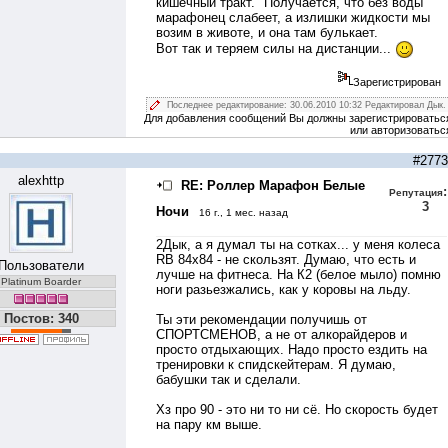
кишечный тракт." Получается, что без воды
марафонец слабеет, а излишки жидкости мы
возим в животе, и она там булькает.
Вот так и теряем силы на дистанции...
Зарегистрирован
Последнее редактирование: 30.06.2010 10:32 Редактировал Дык.
Для добавления сообщений Вы должны зарегистрироватьс
или авторизоватьс
#2773
alexhttp
RE: Роллер Марафон Белые
:
Репутация
3
Ночи
16 г., 1 мес. назад
2Дык, а я думал ты на сотках... у меня колеса
RB 84x84 - не скользят. Думаю, что есть и
Пользователи
лучше на фитнеса. На К2 (белое мыло) помню
Platinum Boarder
ноги разьезжались, как у коровы на льду.
Постов: 340
Ты эти рекомендации получишь от
СПОРТСМЕНОВ, а не от алкорайдеров и
просто отдыхающих. Надо просто ездить на
тренировки к спидскейтерам. Я думаю,
бабушки так и сделали.
Хз про 90 - это ни то ни сё. Но скорость будет
на пару км выше.