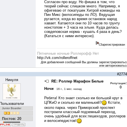
Согласен про воду. Но фишка в том, что
теорий сейчас слишком много. Например, я
офигеваю от покатушек Хитрой команды на
Пин Микс (велосипеды по ЛО). Ведущая
ругается, когда во время остановок народ
хавает. Катаются они по 10 часов по грунту
нонстопом + 3 часа на эльке. Куда делась
совдеповская норма - кушать 4 раза в день?
(Кататься с ними интересно).
Зарегистрирован
Пятничные ночные Роллерофф Нет
http://vk.com/rolleroffnet
Для добавления сообщений Вы должны зарегистрироватьс
или авторизоватьс
#2774
Нинуля
RE: Роллер Марафон Белые
:
Репутация
0
Ночи
16 г., 1 мес. назад
Ребята! Кто знает сколько км большой круг в
ЦПКиО и сколько км маленький?
Кстати,
Пользователи
около парка. через Приморский проспект
Junior Boarder
построили классный подземный переход,
очень удобный для всех:пешеходов, роллеров
Постов: 20
и велосипедистов!