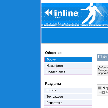
Общение
Фо
Форум
Наши фото
Добро 
Вход
и
Роллер лист
пароль
Разделы
Фо
Школа
Тех-раздел
Репортажи