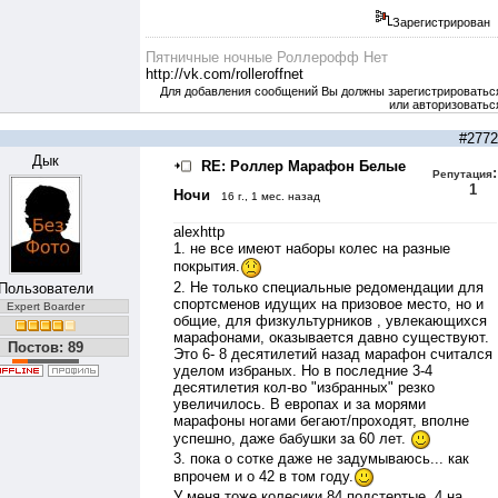
Зарегистрирован
Пятничные ночные Роллерофф Нет
http://vk.com/rolleroffnet
Для добавления сообщений Вы должны зарегистрироватьс
или авторизоватьс
#2772
Дык
RE: Роллер Марафон Белые
:
Репутация
1
Ночи
16 г., 1 мес. назад
alexhttp
1. не все имеют наборы колес на разные
покрытия.
2. Не только специальные редомендации для
Пользователи
спортсменов идущих на призовое место, но и
Expert Boarder
общие, для физкультурников , увлекающихся
марафонами, оказывается давно существуют.
Постов: 89
Это 6- 8 десятилетий назад марафон считался
уделом избраных. Но в последние 3-4
десятилетия кол-во "избранных" резко
увеличилось. В европах и за морями
марафоны ногами бегают/проходят, вполне
успешно, даже бабушки за 60 лет.
3. пока о сотке даже не задумываюсь... как
впрочем и о 42 в том году.
У меня тоже колесики 84 подстертые, 4 на