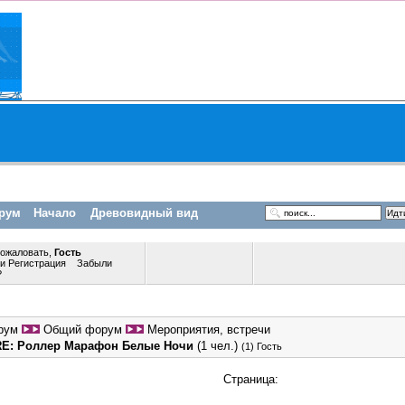
рум
Начало
Древовидный вид
пожаловать,
Гость
ли
Регистрация
Забыли
?
рум
Общий форум
Мероприятия, встречи
RE: Роллер Марафон Белые Ночи
(1 чел.)
(1) Гость
Страница: