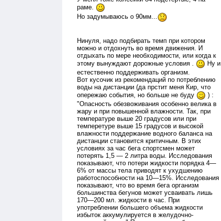
раме.
Но задумываюсь о 90мм...
Нинуля, надо подбирать темп при котором
можно и отдохнуть во время движения. И
отдыхать по мере необходимости, или когда к
этому вынуждают дорожные условия .
Ну и
естественно поддерживать организм.
Вот кусочик из рекомендаций по потреблению
воды на дистанции (да прстит меня Кир, что
опережаю события, но больше не буду
) :
"Опасность обезвоживания особенно велика в
жару и при повышенной влажности. Так, при
температуре выше 20 градусов или при
темперетуре выше 15 градусов и высокой
влажности поддержание водного баланса на
дистанции становится критичным. В этих
условиях за час бега спортсмен может
потерять 1,5 — 2 литра воды. Исследования
показывают, что потери жидкости порядка 4—
6% от массы тела приводят к ухудшению
работоспособности на 10—15%. Исследования
показывают, что во время бега организм
большинства бегунов может усваивать лишь
170—200 мл. жидкости в час. При
употреблении большего объема жидкости
избыток аккумулируется в желудочно-