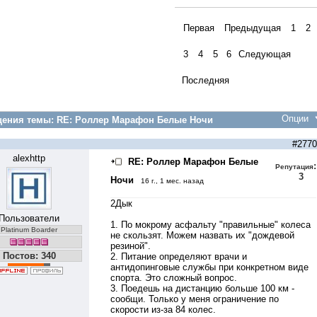
Первая
Предыдущая
1
2
3
4
5
6
Следующая
Последняя
Опции
ения темы:
RE: Роллер Марафон Белые Ночи
#2770
alexhttp
RE: Роллер Марафон Белые
:
Репутация
3
Ночи
16 г., 1 мес. назад
2Дык
Пользователи
1. По мокрому асфальту "правильные" колеса
Platinum Boarder
не скользят. Можем назвать их "дождевой
резиной".
Постов: 340
2. Питание определяют врачи и
антидопинговые службы при конкретном виде
спорта. Это сложный вопрос.
3. Поедешь на дистанцию больше 100 км -
сообщи. Только у меня ограничение по
скорости из-за 84 колес.