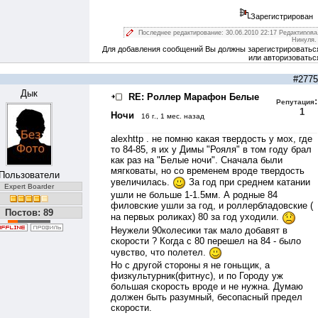
Зарегистрирован
Последнее редактирование: 30.06.2010 22:17 Редактирова
Нинуля.
Для добавления сообщений Вы должны зарегистрироватьс
или авторизоватьс
#2775
Дык
RE: Роллер Марафон Белые
:
Репутация
1
Ночи
16 г., 1 мес. назад
alexhttp . не помню какая твердость у мох, где
то 84-85, я их у Димы "Рояля" в том году брал
как раз на "Белые ночи". Сначала были
мягковаты, но со временем вроде твердость
Пользователи
увеличилась.
За год при среднем катании
Expert Boarder
ушли не больше 1-1.5мм. А родные 84
филовские ушли за год, и роллербладовские (
Постов: 89
на первых роликах) 80 за год уходили.
Неужели 90колесики так мало добавят в
скорости ? Когда с 80 перешел на 84 - было
чувство, что полетел.
Но с другой стороны я не гоньщик, а
физкультурник(фитнус), и по Городу уж
большая скорость вроде и не нужна. Думаю
должен быть разумный, бесопасный предел
скорости.