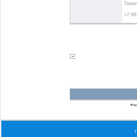
Тяжел
+7-98
Фор
П