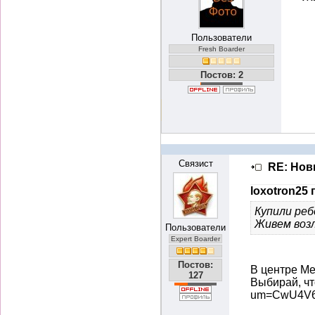
Пользователи
Fresh Boarder
Постов: 2
Связист
RE: Нов
loxotron25 
Купили реб
Живем воз
Пользователи
Expert Boarder
Постов:
В центре Ме
127
Выбирай, чт
um=CwU4V6E