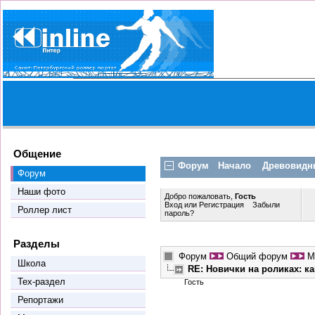
Общение
Форум
Начало
Древовидн
Форум
Наши фото
Добро пожаловать,
Гость
Вход
или
Регистрация
Забыли
Роллер лист
пароль?
Разделы
Форум
Общий форум
М
Школа
RE: Новички на роликах: к
Тех-раздел
Гость
Репортажи