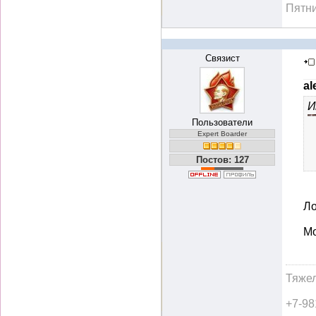
Пятн
Связист
al
И
Пользователи
Expert Boarder
Постов: 127
Ло
Мо
Тяжел
+7-98