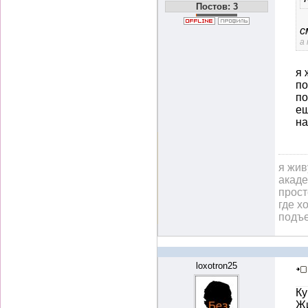
Постов: 3
с
а
я 
по
по
ещ
на
я жив
акаде
прост
где х
подъе
loxotron25
Ку
Жи