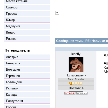
Места катания
Слалом
Пресса
Юмор
Медпункт
Видео
Разное
Сообщения темы:
RE: Новички н
Путеводитель
icanfly
Австрия
Ак
Беларусь
Ко
Болгария
М
Пользователи
Германия
Fresh Boarder
Голландия
Постов: 4
Испания
Канада
Португалия
Россия