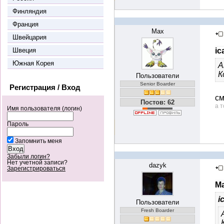
Финляндия
Франция
Max
Швейцария
Швеция
ic
Южная Корея
А
К
Пользователи
Senior Boarder
Регистрация / Вход
см
Постов: 62
а т
Имя пользователя (логин)
Пароль
Запомнить меня
Забыли логин?
Нет учетной записи?
dazyk
Зарегистрироваться
Ma
i
Пользователи
Fresh Boarder