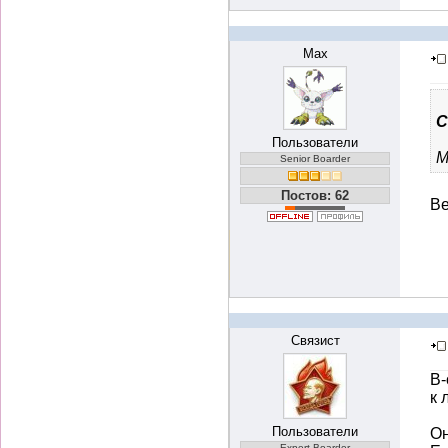
Max
С
Пользователи
М
Senior Boarder
Постов: 62
Ве
Связист
В-
к 
Пользователи
Он
Expert Boarder