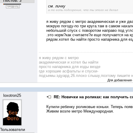
Постов: 3
см. личку
а то есть подозрение, что ты этого не делал
я живу рядом с метро академическая и уже два
мокрую погоду-по три круга.там в самом нахал
небольшой спуск с поворотом направо под угло
.это норм?как считаете?и еще получается на к
рядом.хотел бы найти просто напарника для е
я живу рядом с метро
академическая и хотел бы найти
просто напарника для езды везде
где хорошие асфальты и спуски-
подъемы.эдуард.26.плохо слышу,поэтому пишите н
Для добавления
loxotron25
RE: Новички на роликах: как получить с
Купили ребенку роликовые коньки. Теперь появ
Живем возле метро Международная.
Пользователи