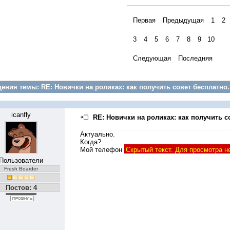
Первая
Предыдущая
1
2
3
4
5
6
7
8
9
10
Следующая
Последняя
ения темы:
RE: Новички на роликах: как получить совет бесплатно.
icanfly
RE: Новички на роликах: как получить с
Актуально.
Когда?
Мой телефон
Скрытый текст. Для просмотра н
Пользователи
Fresh Boarder
Постов: 4