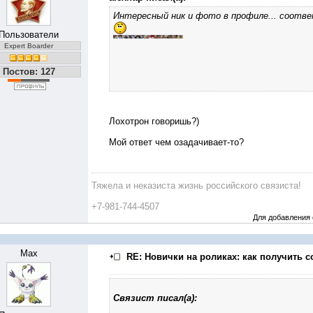
Интересный ник и фото в профиле... соотв
Пользователи
Expert Boarder
Постов: 127
Лохотрон говоришь?)
Мой ответ чем озадачивает-то?
Тяжела и неказиста жизнь российского связиста!
+7-981-744-4507
Для добавления
Max
RE: Новички на роликах: как получить с
Связист писал(а):