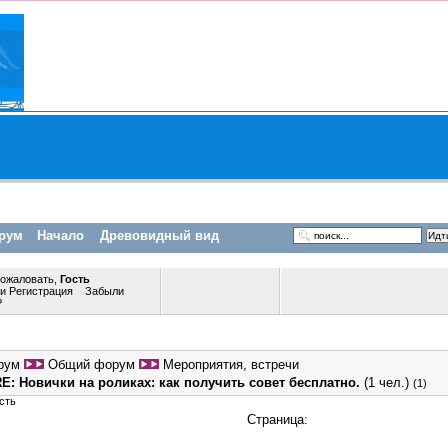
рум
Начало
Древовидный вид
пожаловать,
Гость
ли
Регистрация
Забыли
?
рум
Общий форум
Мероприятия, встречи
E: Новички на роликах: как получить совет бесплатно.
(1 чел.)
(1)
сть
Страница: