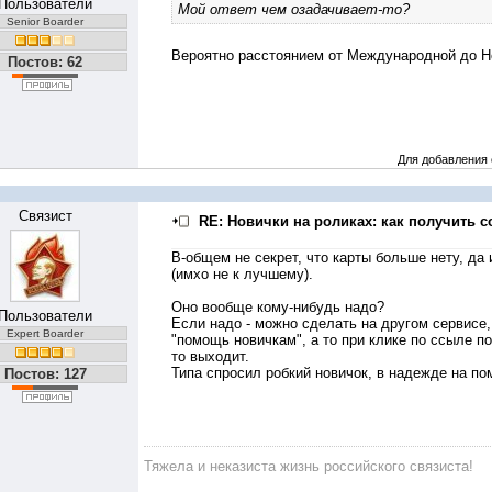
Пользователи
Мой ответ чем озадачивает-то?
Senior Boarder
Вероятно расстоянием от Международной до Н
Постов: 62
Для добавления
Связист
RE: Новички на роликах: как получить с
В-общем не секрет, что карты больше нету, да
(имхо не к лучшему).
Оно вообще кому-нибудь надо?
Пользователи
Если надо - можно сделать на другом сервисе,
Expert Boarder
"помощь новичкам", а то при клике по ссыле по
то выходит.
Типа спросил робкий новичок, в надежде на помо
Постов: 127
Тяжела и неказиста жизнь российского связиста!