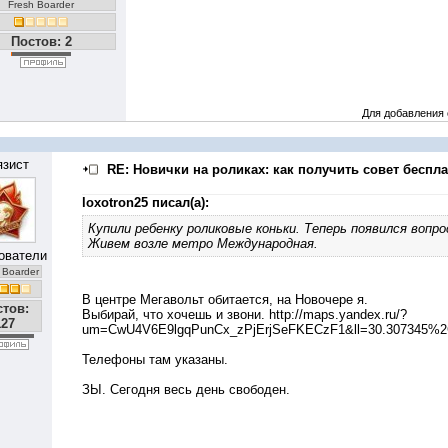
Fresh Boarder
Постов: 2
Для добавления
язист
RE: Новички на роликах: как получить совет беспла
loxotron25 писал(а):
Купили ребенку роликовые коньки. Теперь появился вопро
Живем возле метро Международная.
ователи
 Boarder
В центре Мегавольт обитается, на Новочере я.
стов:
Выбирай, что хочешь и звони.
http://maps.yandex.ru/?
127
um=CwU4V6E9lgqPunCx_zPjErjSeFKECzF1&ll=30.307345%2
Телефоны там указаны.
ЗЫ. Сегодня весь день свободен.