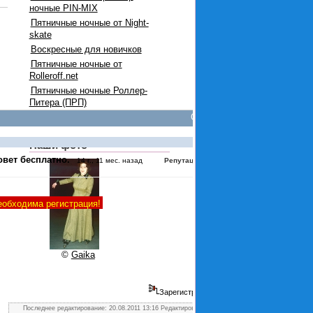
ночные PIN-MIX
Пятничные ночные от Night-
skate
Воскресные для новичков
Пятничные ночные от
Rolleroff.net
Пятничные ночные Роллер-
Питера (ПРП)
Опции
#3473
Наши фото
овет бесплатно.
:
0
14 г., 11 мес. назад
Репутация
еобходима регистрация!
©
Gaika
Зарегистрирован
Последнее редактирование: 20.08.2011 13:16 Редактировал icanfly.