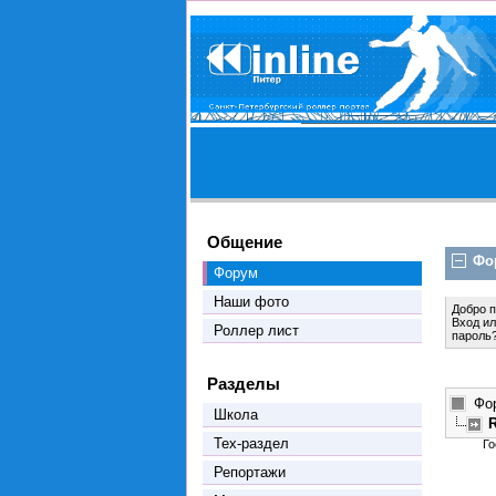
Общение
Фо
Форум
Наши фото
Добро 
Вход
и
Роллер лист
пароль
Разделы
Фо
Школа
R
Тех-раздел
Го
Репортажи