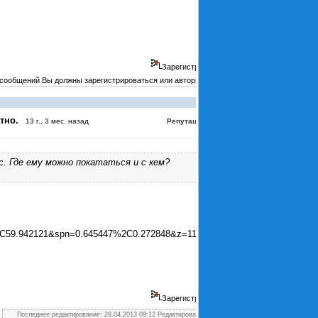
Зарегистрирован
 сообщений Вы должны зарегистрироваться или авторизоваться
#4040
тно.
:
3
13 г., 3 мес. назад
Репутация
с. Где ему можно покататься и с кем?
C59.942121&spn=0.645447%2C0.272848&z=11&l=map
Зарегистрирован
Последнее редактирование: 28.04.2013 09:12 Редактировал Связист.