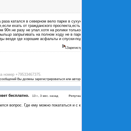
 раза катался в северном вело парке в сухую и
е,если ехать от гражданского проспекта,есть
м 90¤.не разу не упал.хотя на ролики только встал
рыльцо запрыгивать на полном ходу не в парке.а
зды везде где хорошие асфальты и спуски-подъемы.
Зарегистрирован
а номер +79533467375.
 сообщений Вы должны зарегистрироваться или авторизоваться
#4039
овет бесплатно.
:
0
13 г., 3 мес. назад
Репутация
ился вопрос. Где ему можно покататься и с кем?