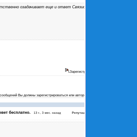
етственно озадачивает еще и ответ Связиста
Зарегистрирован
 сообщений Вы должны зарегистрироваться или авторизоваться
#4050
овет бесплатно.
:
4
13 г., 3 мес. назад
Репутация