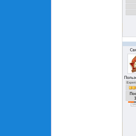
Св
Польз
Expert
По