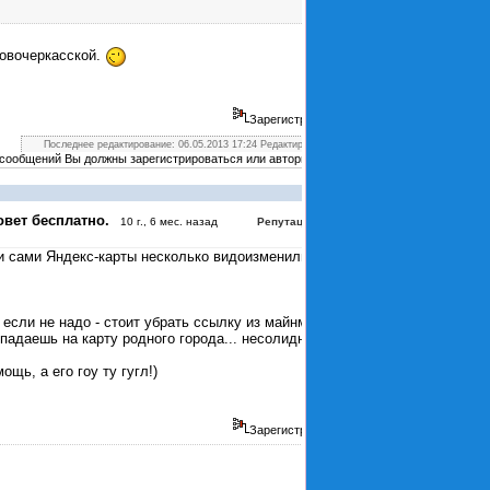
овочеркасской.
Зарегистрирован
Последнее редактирование: 06.05.2013 17:24 Редактировал Max.
 сообщений Вы должны зарегистрироваться или авторизоваться
#4378
овет бесплатно.
:
3
10 г., 6 мес. назад
Репутация
 и сами Яндекс-карты несколько видоизменились
 если не надо - стоит убрать ссылку из майнменю
падаешь на карту родного города... несолидно как-
щь, а его гоу ту гугл!)
Зарегистрирован