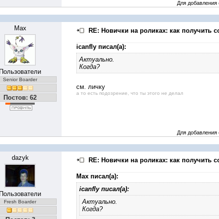
Для добавления
Max
RE: Новички на роликах: как получить с
icanfly писал(а):
Актуально.
Когда?
Пользователи
Senior Boarder
см. личку
а то есть подозрение, что ты этого не делал
Постов: 62
Для добавления
dazyk
RE: Новички на роликах: как получить с
Max писал(а):
icanfly писал(а):
Пользователи
Актуально.
Fresh Boarder
Когда?