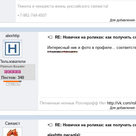
Тяжела и неказиста жизнь российского связиста!
+7-981-744-4507
Для добавления
alexhttp
RE: Новички на роликах: как получить с
Интересный ник и фото в профиле... соответст
Пользователи
Platinum Boarder
Постов: 340
Пятничные ночные Роллерофф Нет
http://vk.com/rol
Для добавления
Связист
RE: Новички на роликах: как получить с
alexhttp писал(а):