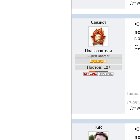
Для д
Связист
по
г.,
Сд
Пользователи
Expert Boarder
Постов: 127
Тяжела
+7-981
Для д
KiR
по