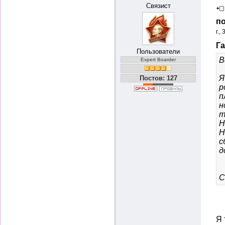
Связист
по
г.,
Га
Пользователи
В
Expert Boarder
Я
Постов: 127
р
п
н
т
Н
Н
с
д
С
Я 