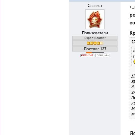
Связист
ро
со
Кр
Пользователи
Expert Boarder
С
Постов: 127
Д
в
А
з
п
к
м
м
Яс