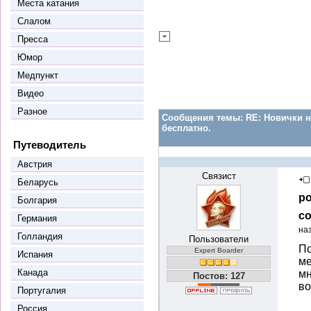
Места катания
Слалом
Пресса
Юмор
Медпункт
Видео
Разное
Сообщения темы:
RE: Новички н
бесплатно.
Путеводитель
Австрия
Связист
Беларусь
ро
Болгария
со
Германия
на
Голландия
Пользователи
По
Expert Boarder
Испания
ме
Канада
мн
Постов: 127
во
Португалия
Россия