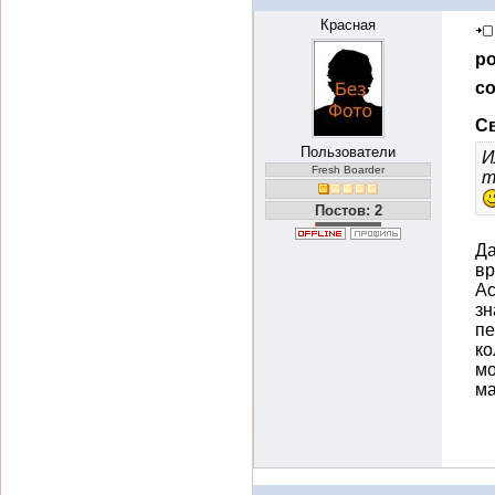
Красная
ро
со
Св
Пользователи
И
Fresh Boarder
т
Постов: 2
Да
вр
Ас
зн
пе
ко
мо
ма