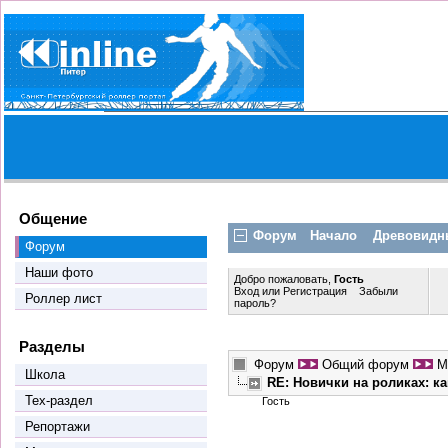
Общение
Форум
Начало
Древовидн
Форум
Наши фото
Добро пожаловать,
Гость
Вход
или
Регистрация
Забыли
Роллер лист
пароль?
Разделы
Форум
Общий форум
М
Школа
RE: Новички на роликах: к
Тех-раздел
Гость
Репортажи