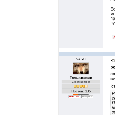
Ес
ме
пр
пу
VASO
ро
со
Пользователи
на
Expert Boarder
ic
Постов: 135
Р
с
П
н
з