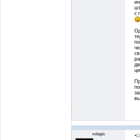
ин
шт
с 
Од
те
по
че
св
ра
дв
ци
Пр
по
за
вы
volagis