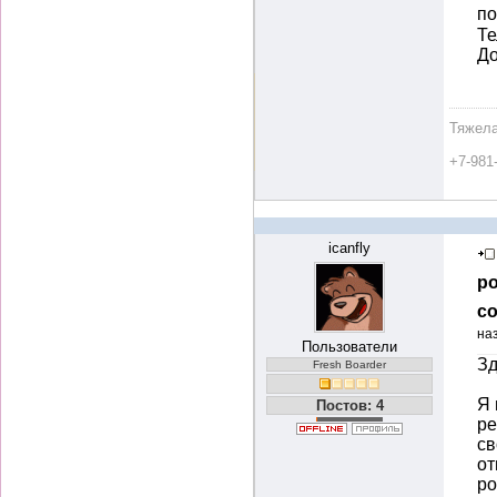
по
Те
До
Тяжела
+7-981
icanfly
ро
со
на
Пользователи
Зд
Fresh Boarder
Я 
Постов: 4
ре
св
от
ро