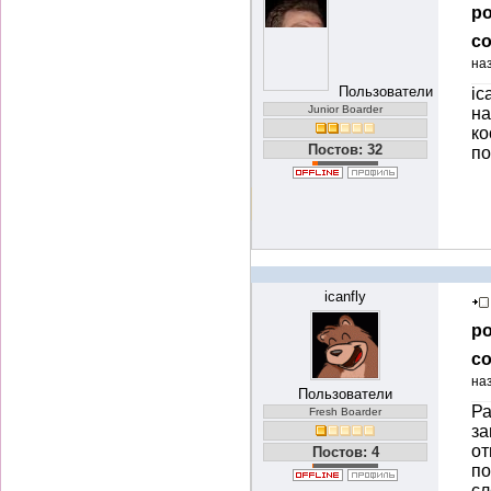
ро
со
на
Пользователи
ic
Junior Boarder
на
ко
Постов: 32
по
icanfly
ро
со
на
Пользователи
Ра
Fresh Boarder
за
от
Постов: 4
по
с