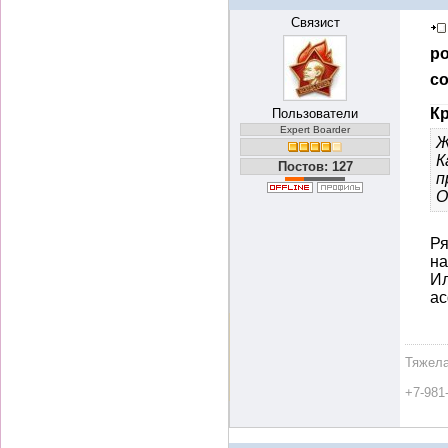
Связист
ро
со
Кр
Пользователи
Expert Boarder
Ж
К
Постов: 127
п
О
Ря
н
Ил
ас
Тяжела
+7-981