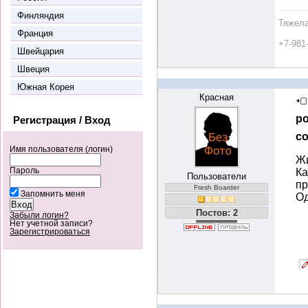
Финляндия
Тяжела
Франция
+7-981
Швейцария
Швеция
Южная Корея
Красная
ро
Регистрация / Вход
со
Имя пользователя (логин)
Жи
Пароль
Ка
Пользователи
пр
Fresh Boarder
Запомнить меня
Од
Постов: 2
Забыли логин?
Нет учетной записи?
Зарегистрироваться