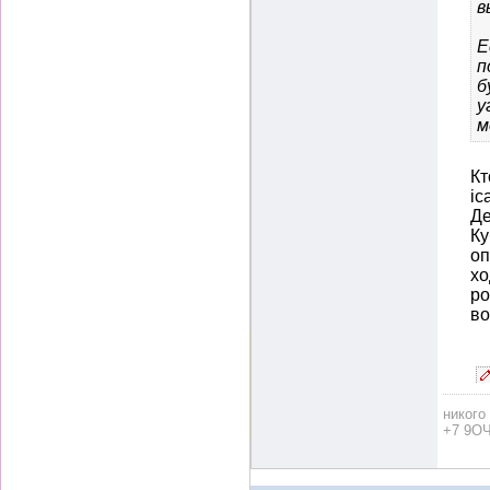
в
Е
п
б
у
м
Кт
ic
Де
Ку
оп
хо
ро
во
никого
+7 9ОЧ