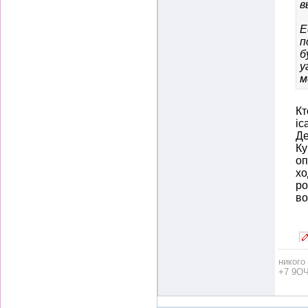
в
Е
п
б
у
м
Кт
ic
Де
Ку
оп
хо
ро
во
никого
+7 9ОЧ