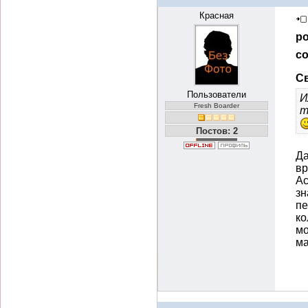
Красная
ро
со
Св
Пользователи
И
Fresh Boarder
т
Постов: 2
Да
вр
Ас
зн
пе
ко
мо
ма