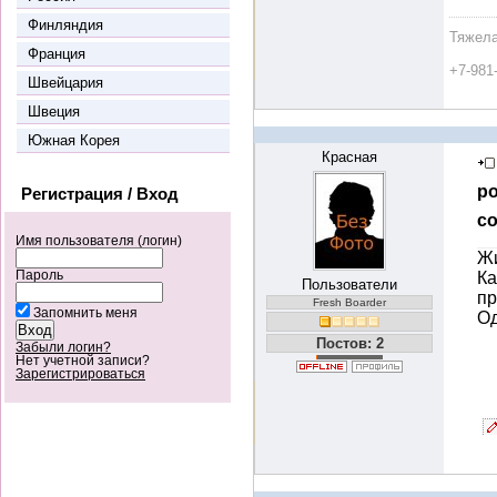
Финляндия
Тяжела
Франция
+7-981
Швейцария
Швеция
Южная Корея
Красная
ро
Регистрация / Вход
со
Имя пользователя (логин)
Жи
Пароль
Ка
Пользователи
пр
Fresh Boarder
Запомнить меня
Од
Постов: 2
Забыли логин?
Нет учетной записи?
Зарегистрироваться