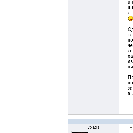
ин
шт
с 
Од
те
по
че
св
ра
дв
ци
Пр
по
за
вы
volagis