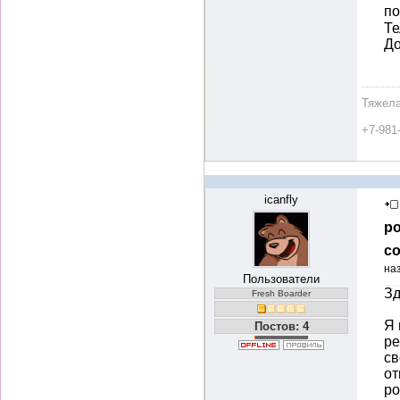
по
Те
До
Тяжела
+7-981
icanfly
ро
со
на
Пользователи
Зд
Fresh Boarder
Я 
Постов: 4
ре
св
от
ро