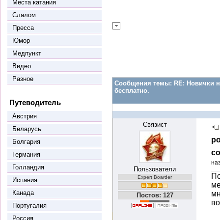
Места катания
Слалом
Пресса
Юмор
Медпункт
Видео
Разное
Сообщения темы:
RE: Новички н
бесплатно.
Путеводитель
Австрия
Связист
Беларусь
ро
Болгария
со
Германия
на
Голландия
Пользователи
По
Expert Boarder
Испания
ме
Канада
мн
Постов: 127
во
Португалия
Россия