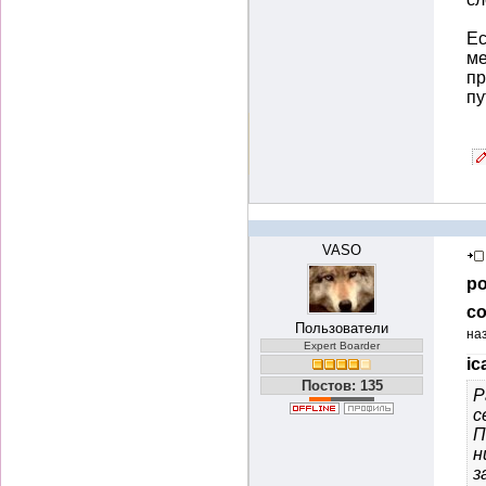
Ес
ме
пр
пу
VASO
ро
со
Пользователи
на
Expert Boarder
ic
Постов: 135
Р
с
П
н
з