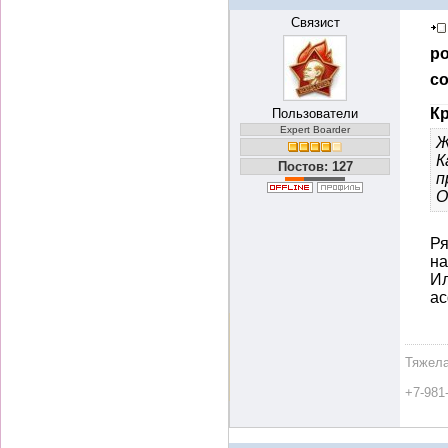
Связист
ро
со
Кр
Пользователи
Expert Boarder
Ж
К
Постов: 127
п
О
Ря
н
Ил
ас
Тяжела
+7-981