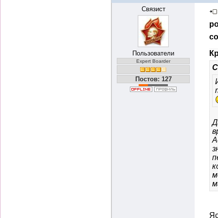
Связист
ро
со
Кр
Пользователи
Expert Boarder
С
Постов: 127
Д
в
А
з
п
к
м
м
Яс