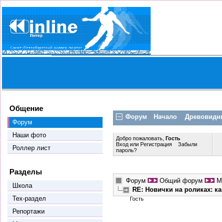
Общение
Форум
Начало
Древовидн
Форум
Наши фото
Добро пожаловать,
Гость
Вход
или
Регистрация
Забыли
Роллер лист
пароль?
Разделы
Форум
Общий форум
М
Школа
RE: Новички на роликах: к
Тех-раздел
Гость
Репортажи