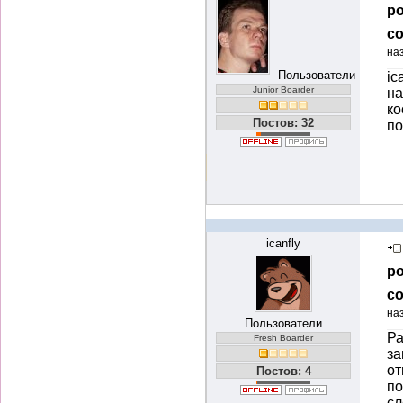
ро
со
на
Пользователи
ic
Junior Boarder
на
ко
Постов: 32
по
icanfly
ро
со
на
Пользователи
Ра
Fresh Boarder
за
от
Постов: 4
по
с