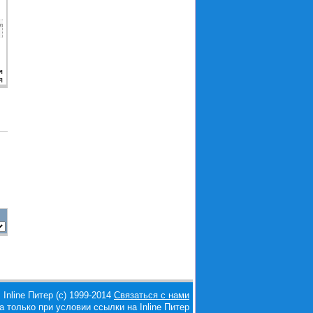
л
я
я
Inline Питер (с) 1999-2014
Связаться с нами
 только при условии ссылки на Inline Питер