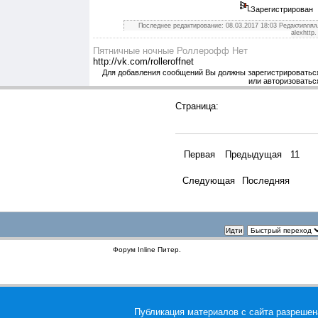
Зарегистрирован
Последнее редактирование: 08.03.2017 18:03 Редактирова
alexhttp.
Пятничные ночные Роллерофф Нет
http://vk.com/rolleroffnet
Для добавления сообщений Вы должны зарегистрироватьс
или авторизоватьс
Страница:
Первая
Предыдущая
11
Следующая
Последняя
Форум
Inline Питер
.
Публикация материалов с сайта разрешена