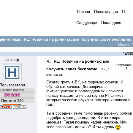
Первая
Предыдущая
11
Следующая
Последняя
ения темы:
RE: Новички на роликах: как получить совет бесплатно.
Опции
#4390
alexhttp
RE: Новички на роликах: как
:
Репутация
получить совет бесплатно.
3
9 г., 5
мес. назад
Создай групу в ВК, на форумах ссылки. И
Пользователи
обучай как хочешь. Договорись в
Platinum Boarder
фитнесцентрах и роллердромах - приноси
пользу массам, а не сри группе РПшников,
которые за бабки обучают полтора человека в
Постов: 340
год.
Ты в соседней теме помогаешь ребенку ролики
подобрать уже две недели. В итоге пара
месецев. Такая помощь нафиг ненужна. Или
тебе позвонить должны? И ты ждешь