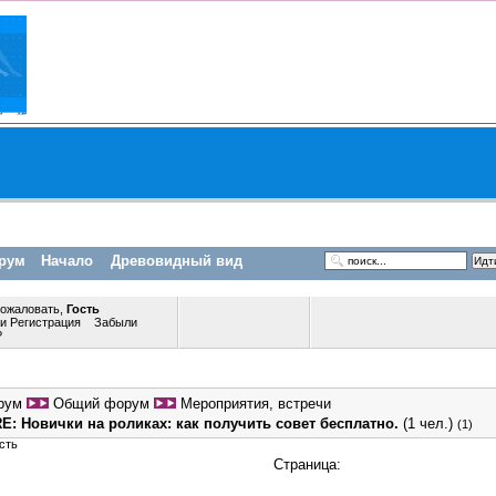
рум
Начало
Древовидный вид
пожаловать,
Гость
ли
Регистрация
Забыли
?
рум
Общий форум
Мероприятия, встречи
E: Новички на роликах: как получить совет бесплатно.
(1 чел.)
(1)
сть
Страница: