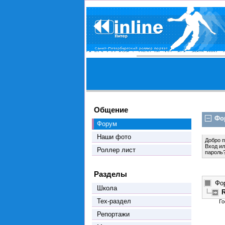
Общение
Фо
Форум
Наши фото
Добро 
Вход
и
Роллер лист
пароль
Разделы
Фо
Школа
R
Тех-раздел
Го
Репортажи