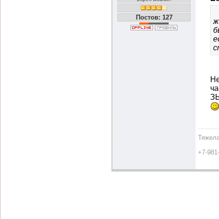
Постов: 127
ж
б
е
с
Не
ча
ЗЫ
Тяжела
+7-981