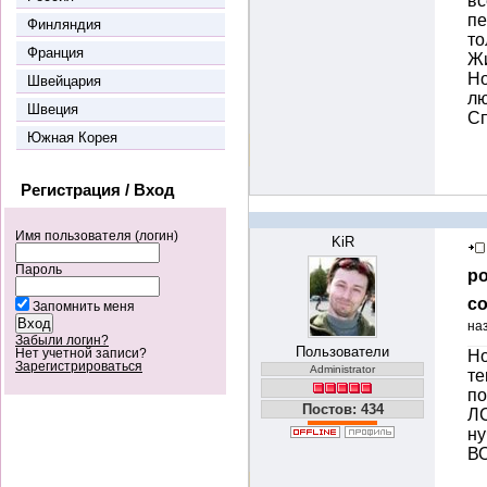
вс
пе
Финляндия
то
Франция
Жи
Но
Швейцария
лю
Швеция
Сп
Южная Корея
Регистрация / Вход
Имя пользователя (логин)
KiR
Пароль
ро
со
Запомнить меня
на
Забыли логин?
Пользователи
Нет учетной записи?
Но
Зарегистрироваться
Administrator
те
по
Постов: 434
ЛС
ну
ВО