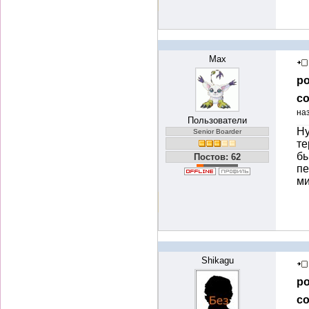
Max
ро
со
на
Пользователи
Ну
Senior Boarder
те
бы
Постов: 62
пе
ми
Shikagu
ро
со