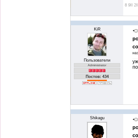
8 9II 2I
KiR
ро
со
на
Пользователи
уж
Administrator
п
Постов: 434
Shikagu
ро
со