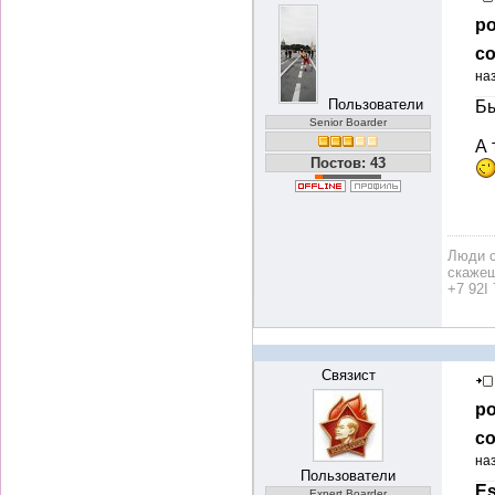
ро
со
на
Пользователи
Бы
Senior Boarder
А 
Постов: 43
Люди с
скажеш
+7 92I 
Связист
ро
со
на
Пользователи
Es
Expert Boarder