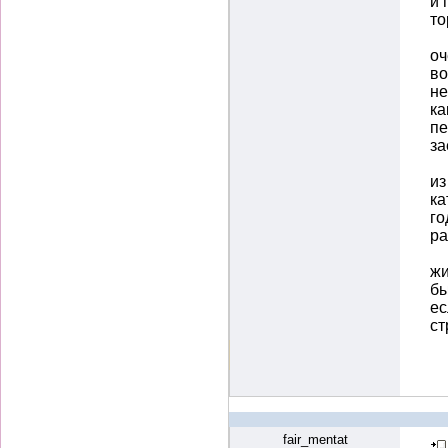
и 
т
оч
во
не
ка
пе
за
из
ка
го
ра
жи
бы
ес
ст
fair_mentat