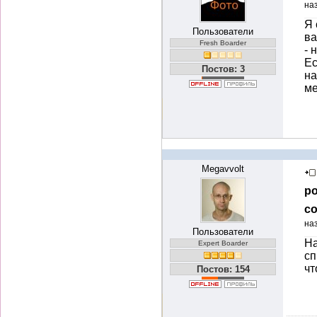
на
Я 
Пользователи
ва
Fresh Boarder
- 
Ес
Постов: 3
на
ме
Megavvolt
ро
со
на
Пользователи
На
Expert Boarder
сп
чт
Постов: 154