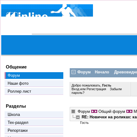
Общение
Форум
Начало
Древовидн
Форум
Наши фото
Добро пожаловать,
Гость
Вход
или
Регистрация
Забыли
Роллер лист
пароль?
Разделы
Форум
Общий форум
М
Школа
RE: Новички на роликах: к
Тех-раздел
Гость
Репортажи