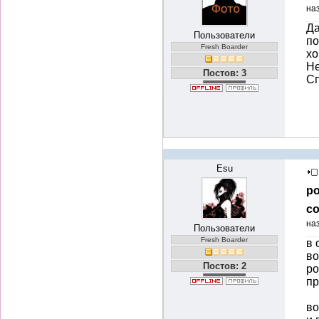
на
Да
Пользователи
по
Fresh Boarder
хо
Не
Постов: 3
Сп
Esu
ро
со
на
Пользователи
Fresh Boarder
в 
во
Постов: 2
ро
пр
во