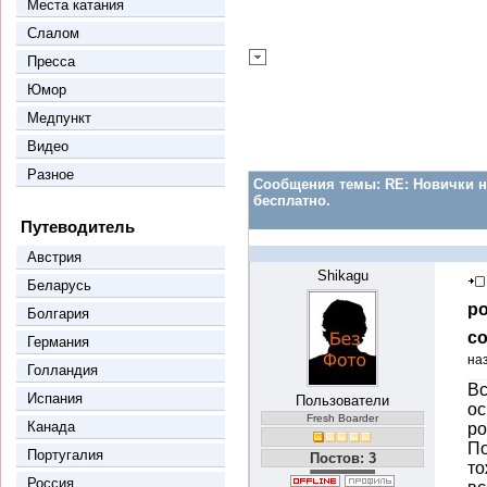
Места катания
Слалом
Пресса
Юмор
Медпункт
Видео
Разное
Сообщения темы:
RE: Новички н
бесплатно.
Путеводитель
Австрия
Shikagu
Беларусь
ро
Болгария
со
Германия
на
Голландия
Вс
Испания
Пользователи
ос
Fresh Boarder
Канада
ро
По
Португалия
Постов: 3
то
Россия