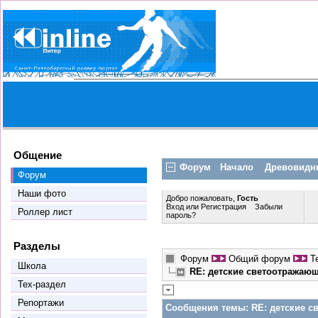
Общение
Форум
Начало
Древовидн
Форум
Наши фото
Добро пожаловать,
Гость
Вход
или
Регистрация
Забыли
Роллер лист
пароль?
Разделы
Форум
Общий форум
Т
Школа
RE: детские светоотражаю
Тех-раздел
Репортажи
Сообщения темы:
RE: детские с