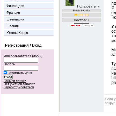
ht
Финляндия
Пользователи
Я 
Fresh Boarder
ед
Франция
"ж
Швейцария
Постов: 1
Швеция
У 
ос
Южная Корея
т.
мо
Регистрация / Вход
Мн
за
Имя пользователя (логин)
Ту
Пароль
вс
на
Запомнить меня
ht
Забыли логин?
pr
Нет учетной записи?
Зарегистрироваться
Если у
вокруг