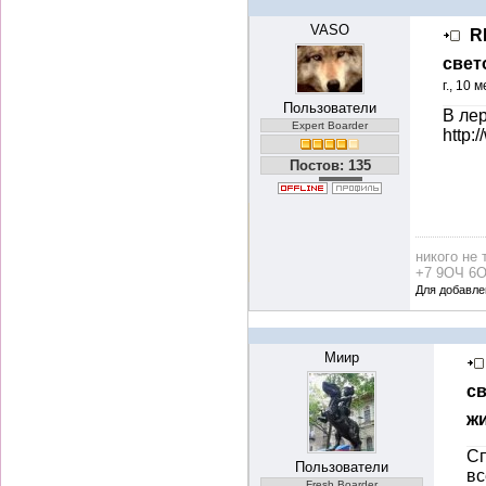
VASO
R
свет
г., 10 
Пользователи
В ле
Expert Boarder
http:
Постов: 135
никого не 
+7 9ОЧ 6О
Для добавле
Миир
с
ж
Сп
Пользователи
вс
Fresh Boarder