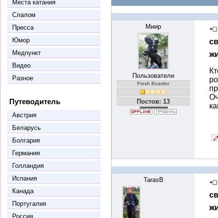
Места катания
Слалом
Миир
Пресса
Юмор
с
Медпункт
ж
Видео
Кт
Пользователи
Разное
ро
Fresh Boarder
пр
Оч
Путеводитель
Постов: 13
ка
Австрия
Беларусь
Болгария
Германия
Голландия
Испания
TarasB
Канада
с
Португалия
ж
Россия