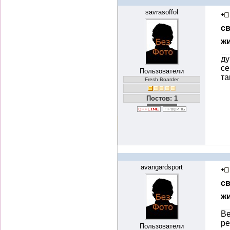
savrasoffol
с
ж
ду
се
Пользователи
та
Fresh Boarder
Постов: 1
avangardsport
с
ж
Ве
ре
Пользователи