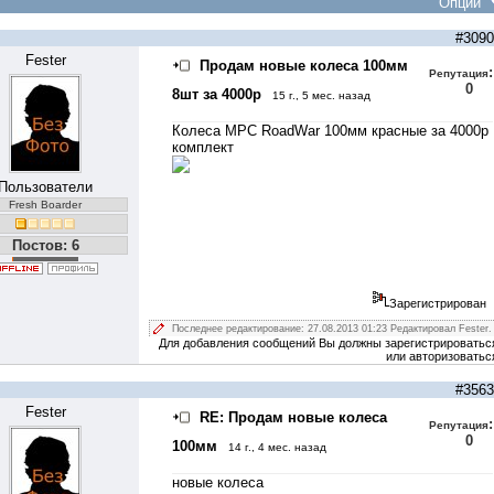
Опции
#3090
Fester
Продам новые колеса 100мм
:
Репутация
0
8шт за 4000р
15 г., 5 мес. назад
Колеса MPC RoadWar 100мм красныe за 4000р
комплект
Пользователи
Fresh Boarder
Постов: 6
Зарегистрирован
Последнее редактирование: 27.08.2013 01:23 Редактировал Fester.
Для добавления сообщений Вы должны зарегистрироватьс
или авторизоватьс
#3563
Fester
RE: Продам новые колеса
:
Репутация
0
100мм
14 г., 4 мес. назад
новые колеса