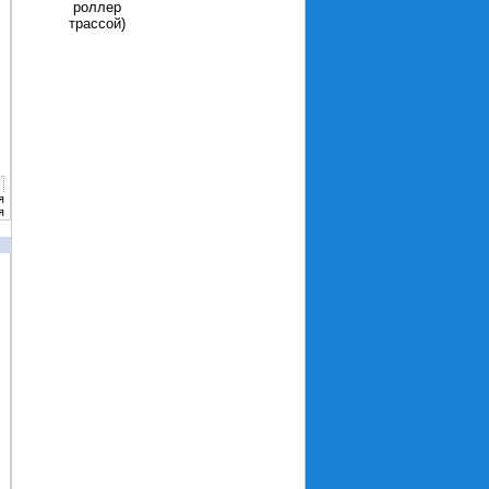
роллер
трассой)
я
я