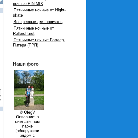
ночные PIN-MIX
Пятничные ночные от Night-
skate
Воскресные для новичков
Пятничные ночные от
Rolleroff.net
Пятничные ночные Роллер-
Питера (ПРП)
Наши фото
я
я
©
OlegV
Описание: в
симпатичном
парке
(обнаружили
рядом с