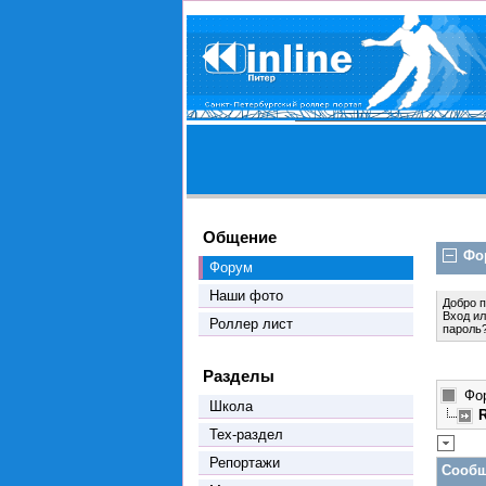
Общение
Фо
Форум
Наши фото
Добро 
Вход
и
Роллер лист
пароль
Разделы
Фо
Школа
Тех-раздел
Репортажи
Сообщ