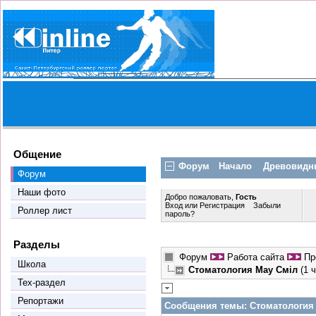
Общение
Форум
Начало
Древовидн
Форум
Наши фото
Добро пожаловать,
Гость
Вход
или
Регистрация
Забыли
Роллер лист
пароль?
Разделы
Форум
Работа сайта
Пр
Школа
Стоматология Маy Смiл
(1 
Тех-раздел
Репортажи
Сообщения темы:
Стоматология