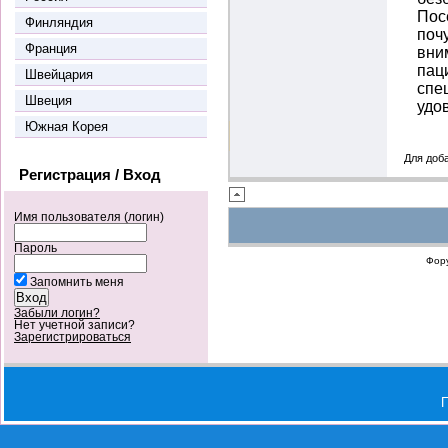
Пос
Финляндия
поч
Франция
вни
пац
Швейцария
спе
Швеция
удо
Южная Корея
Для доб
Регистрация / Вход
Имя пользователя (логин)
Пароль
Фор
Запомнить меня
Забыли логин?
Нет учетной записи?
Зарегистрироваться
П