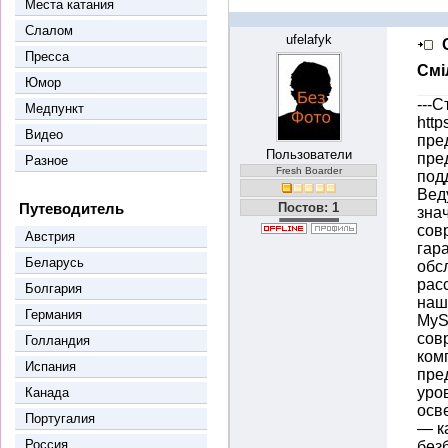
Места катания
Слалом
ufelafyk
Пресса
Смi
Юмор
---
Медпункт
http
Видео
пре
Пользователи
пре
Разное
Fresh Boarder
под
Вед
Путеводитель
Постов: 1
зна
сов
Австрия
гар
Беларусь
обс
рас
Болгария
наш
Германия
MyS
сов
Голландия
ком
Испания
пре
уро
Канада
осв
Португалия
— к
Россия
без