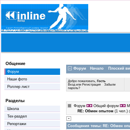
Общение
Форум
Начало
Плоский в
Форум
Наши фото
Добро пожаловать,
Гость
Вход
или
Регистрация
Забыли
Роллер лист
пароль?
Разделы
Форум
Общий форум
М
Школа
RE: Обмен опытом
(1 чел.)
Тех-раздел
Репортажи
Сообщения темы:
RE: Обмен оп