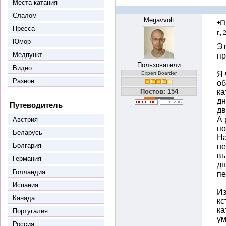
Места катания
Слалом
Megavvolt
Пресса
г.,
Юмор
Эт
Медпункт
пр
Пользователи
Видео
Я 
Expert Boarder
Разное
об
Постов: 154
ка
дн
Путеводитель
дв
А 
Австрия
по
Беларусь
На
Болгария
не
вы
Германия
дн
Голландия
пе
Испания
Из
Канада
кс
ка
Португалия
ум
Россия