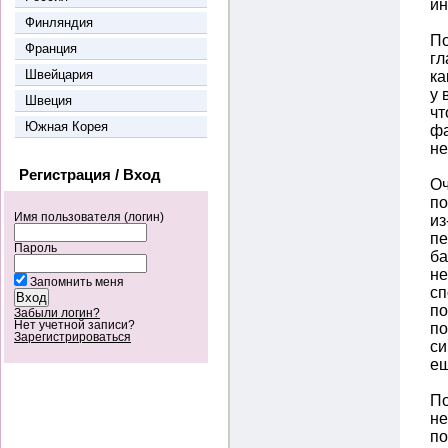
ин
Финляндия
По
Франция
гл
Швейцария
ка
у 
Швеция
чт
Южная Корея
фа
не
Регистрация / Вход
Оч
по
Имя пользователя (логин)
из
пе
Пароль
ба
не
Запомнить меня
сп
по
Забыли логин?
Нет учетной записи?
по
Зарегистрироваться
си
ещ
По
не
по