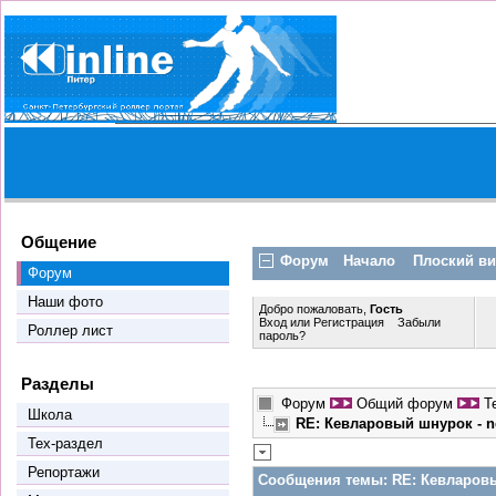
Общение
Форум
Начало
Плоский в
Форум
Наши фото
Добро пожаловать,
Гость
Вход
или
Регистрация
Забыли
Роллер лист
пароль?
Разделы
Форум
Общий форум
Т
Школа
RE: Кевларовый шнурок - ne
Тех-раздел
Репортажи
Сообщения темы:
RE: Кевларовый