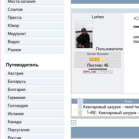
Места катания
Слалом
Lorhen
Пресса
Юмор
ne
Медпункт
шн
пи
Видео
Пользователи
Разное
Senior Boarder
Путеводитель
Постов: 46
Австрия
Беларусь
Болгария
Германия
Темы
Голландия
Кевларовый шнурок - need hel
RE: Кевларовый шнурок - 
Испания
Канада
Португалия
Россия