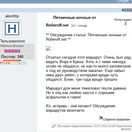
Опции
#4306
alexhttp
Пятничные ночные от
:
Репутация
3
Rolleroff.net
12 г. назад
** Обсуждение статьи:
Пятничные ночные от
Rolleroff.net
**
Пользователи
Platinum Boarder
Постов: 340
Откатал сегодня этот маршрут. Очень был рад
видеть Braja и Бриза. Хоть я с ними никогда
особо не общался, но как-то много километров
я под их руководством накатал. Еще забыл
ники двух ребят, с которыми вроде чуть
общался. Блин, три года вроде прошло.
Маршрут для меня тяжеловат после дивана.
Но я ппц как люблю шоссе с хорошим
асфальтом и горки!
Kir, исправь - они катают! Обсуждение
маршрутов вконтакте.
Зарегистрирован
Последнее редактирование: 19.07.2014 10:46 Редактирова
alexhttp.