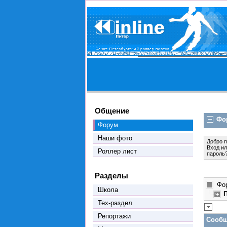
Общение
Фо
Форум
Наши фото
Добро 
Вход
и
Роллер лист
пароль
Разделы
Фо
Школа
П
Тех-раздел
Репортажи
Сообщ