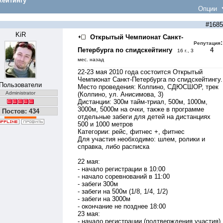
кейтингу
Опции
#1685
KiR
Открытый Чемпионат Санкт-
:
Репутация
Петербурга по спидскейтингу
4
16 г., 3
мес. назад
22-23 мая 2010 года состоится Открытый
Чемпионат Санкт-Петербурга по спидскейтингу.
Пользователи
Место проведения: Колпино, СДЮСШОР, трек
Administrator
(Колпино, ул. Анисимова, 3)
Дистанции: 300м тайм-триал, 500м, 1000м,
3000м, 5000м на очки, также в программе
Постов: 434
отдельные забеги для детей на дистанциях
500 и 1000 метров
Категории: рейс, фитнес +, фитнес
Для участия необходимо: шлем, ролики и
справка, либо расписка
22 мая:
- начало регистрации в 10:00
- начало соревнований в 11:00
- забеги 300м
- забеги на 500м (1/8, 1/4, 1/2)
- забеги на 3000м
- окончание не позднее 18:00
23 мая:
- начало регистрации (подтверждения участия)