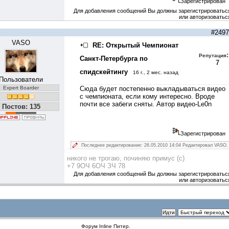
Зарегистрирован
Для добавления сообщений Вы должны зарегистрироватьс
или авторизоватьс
#2497
VASO
RE: Открытый Чемпионат
:
Репутация
Санкт-Петербурга по
7
спидскейтингу
16 г., 2 мес. назад
Пользователи
Expert Boarder
Сюда
будет постепенно выкладываться видео
с чемпионата, если кому интересно. Вроде
почти все забеги сняты. Автор видео-
Le0n
Постов: 135
Зарегистрирован
Последнее редактирование: 26.05.2010 14:04 Редактировал VASO.
никого не трогаю, починяю примус (с)
+7 9ОЧ 6ОЧ ЗЧ 78
Для добавления сообщений Вы должны зарегистрироватьс
или авторизоватьс
Форум
Inline Питер
.