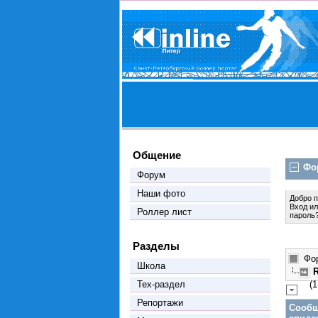
Общение
Фо
Форум
Наши фото
Добро 
Вход
и
Роллер лист
пароль
Разделы
Фо
Школа
Тех-раздел
(1
Репортажи
Сообщ