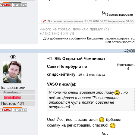
Зарегистрирован
Последнее редактирование: 21.05.2010 04:42 Редактировал VASO.
никого не трогаю, починяю примус (с)
+7 9ОЧ 6ОЧ ЗЧ 78
Для добавления сообщений Вы должны зарегистрироватьс
или авторизоватьс
#2400
KiR
RE: Открытый Чемпионат
:
Репутация
Санкт-Петербурга по
4
спидскейтингу
16 г., 2 мес. назад
VASO писал(а):
Пользователи
Я конечно очень вовремя это пишу
, но
Administrator
всё же фраза в анонсе "Регистрация
откроется чуть позже" совсем не
Постов: 434
актуальна)
Ооо! Йес, йес.... замотался
Добавил
ссылку на регистрацию, спасибо!