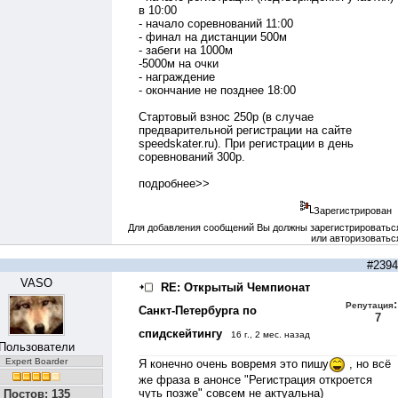
в 10:00
- начало соревнований 11:00
- финал на дистанции 500м
- забеги на 1000м
-5000м на очки
- награждение
- окончание не позднее 18:00
Стартовый взнос 250р (в случае
предварительной регистрации на сайте
speedskater.ru). При регистрации в день
соревнований 300р.
подробнее>>
Зарегистрирован
Для добавления сообщений Вы должны зарегистрироватьс
или авторизоватьс
#2394
VASO
RE: Открытый Чемпионат
:
Репутация
Санкт-Петербурга по
7
спидскейтингу
16 г., 2 мес. назад
Пользователи
Expert Boarder
Я конечно очень вовремя это пишу
, но всё
же фраза в анонсе "Регистрация откроется
чуть позже" совсем не актуальна)
Постов: 135