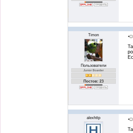
Timon
Та
ро
Ес
Пользователи
Junior Boarder
Постов: 23
alexhttp
Та