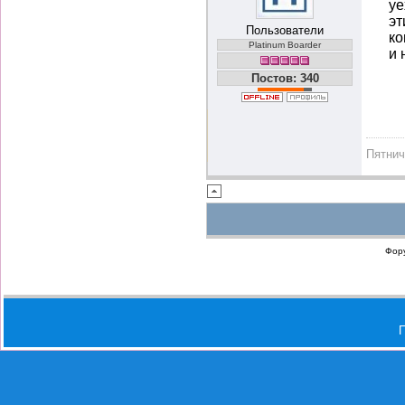
уе
эт
Пользователи
ко
Platinum Boarder
и 
Постов: 340
Пятни
Фор
П