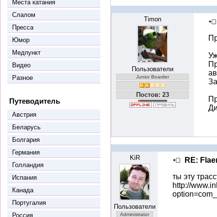
Места катания
Слалом
Timon
Пресса
Пр
Юмор
Медпункт
Уж
Пр
Видео
Пользователи
ав
Разное
Junior Boarder
За
Постов: 23
Пр
Путеводитель
Ди
Австрия
Беларусь
Болгария
Германия
KiR
RE: Flae
Голландия
ты эту трас
Испания
http://www.in
Канада
option=com_
Португалия
Пользователи
Россия
Administrator