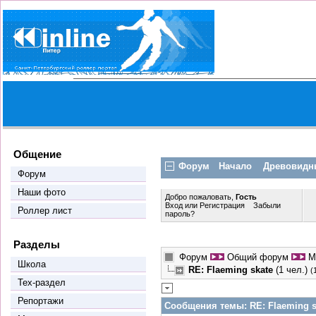
Общение
Форум
Начало
Древовидн
Форум
Наши фото
Добро пожаловать,
Гость
Вход
или
Регистрация
Забыли
Роллер лист
пароль?
Разделы
Форум
Общий форум
М
Школа
RE: Flaeming skate
(1 чел.)
(
Тех-раздел
Репортажи
Сообщения темы:
RE: Flaeming s