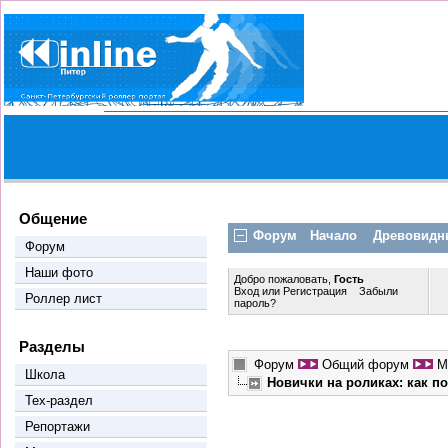
Общение
Форум
Начало
Древовидн
Форум
Наши фото
Добро пожаловать,
Гость
Вход
или
Регистрация
Забыли
Роллер лист
пароль?
Разделы
Форум
Общий форум
М
Школа
Новички на роликах: как п
Тех-раздел
Репортажи