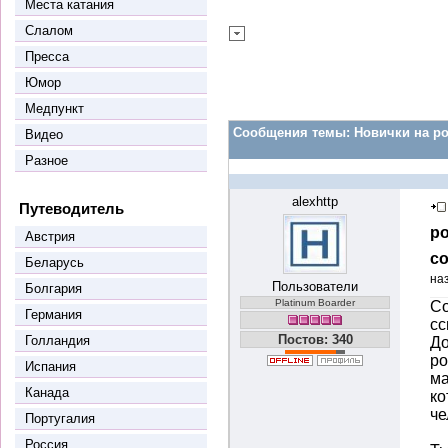
Места катания
Слалом
Пресса
Юмор
Медпункт
Сообщения темы:
Новички на ро
Видео
Разное
alexhttp
Путеводитель
ро
Австрия
со
Беларусь
на
Пользователи
Болгария
Platinum Boarder
Со
Германия
сс
Постов: 340
Голландия
До
ро
Испания
ма
Канада
ко
че
Португалия
Россия