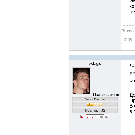
ИМ
ко
ре
Тяжела
+7-981
volagis
ро
со
на
Пользователи
До
Junior Boarder
Пр
В 
Постов: 32
в 