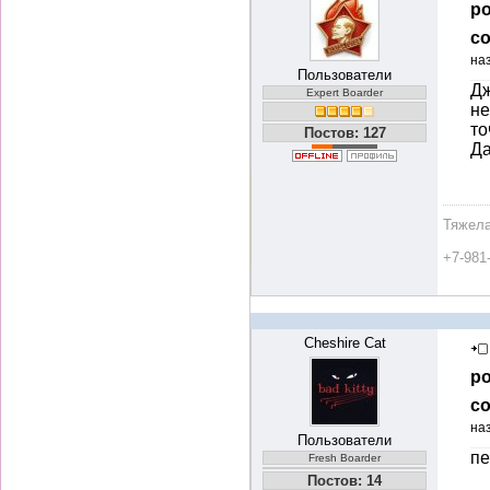
ро
со
на
Пользователи
Дж
Expert Boarder
не
то
Постов: 127
Да
Тяжела
+7-981
Cheshire Cat
ро
со
на
Пользователи
пе
Fresh Boarder
Постов: 14