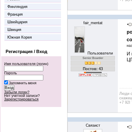
Финляндия
Франция
Швейцария
fair_mentat
Швеция
ро
Южная Корея
со
на
Регистрация / Вход
Пользователи
И 
Senior Boarder
ЦП
Имя пользователя (логин)
Постов: 43
Пароль
Запомнить меня
Забыли логин?
Люди с
Нет учетной записи?
скажеш
Зарегистрироваться
+7 92I 
Связист