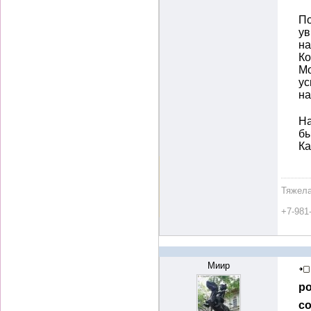
По
ув
на
К
Мо
ус
н
На
бы
К
Тяжела
+7-981
Миир
ро
со