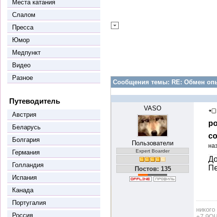
Места катания
Слалом
Пресса
Юмор
Медпункт
Видео
Разное
Сообщения темы:
RE: Обмен оп
Путеводитель
VASO
Австрия
ро
Беларусь
со
Болгария
Пользователи
на
Expert Boarder
Германия
До
Голландия
Пе
Постов: 135
Испания
Канада
Португалия
никого
Россия
+7 9ОЧ