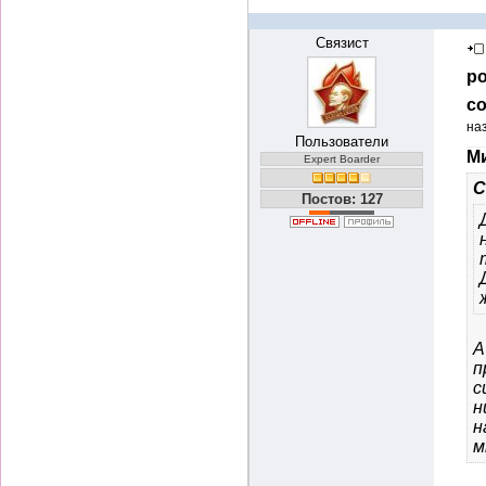
Связист
ро
со
на
Пользователи
Ми
Expert Boarder
С
Постов: 127
А
п
с
н
н
м