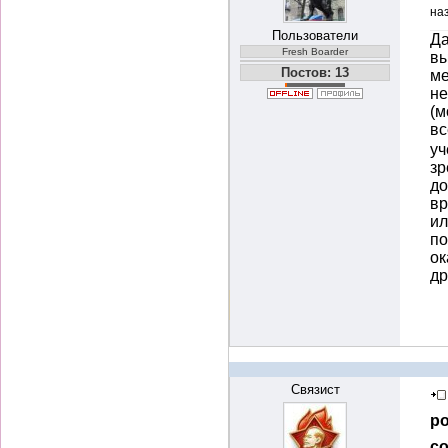
на
Пользователи
Да
Fresh Boarder
вы
Постов: 13
ме
не
(м
вс
уч
зр
до
вр
ил
по
ок
др
Связист
ро
со