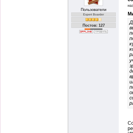
на
Пользователи
Ми
Expert Boarder
Д
Постов: 127
в
п
п
к
к
р
у
з
д
в
и
п
о
с
р
Со
ре