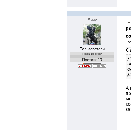
Миир
ро
со
на
Пользователи
Св
Fresh Boarder
Д
Постов: 13
н
о
Д
А 
пр
ме
кр
ка