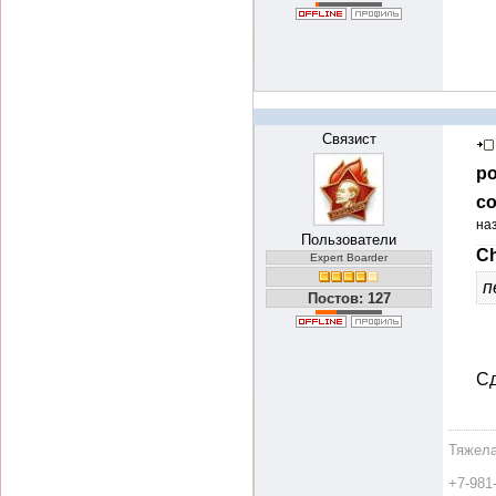
Связист
ро
со
на
Пользователи
Ch
Expert Boarder
п
Постов: 127
Сд
Тяжела
+7-981