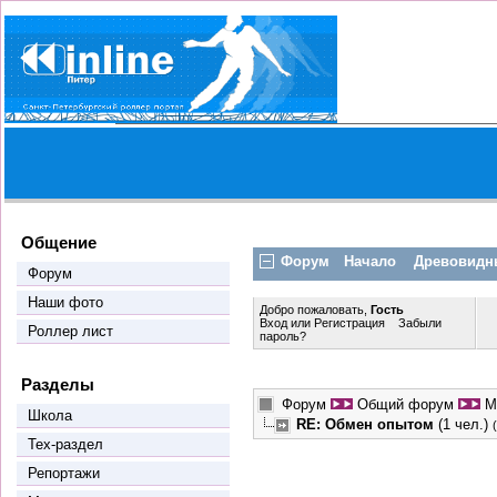
Общение
Форум
Начало
Древовидн
Форум
Наши фото
Добро пожаловать,
Гость
Вход
или
Регистрация
Забыли
Роллер лист
пароль?
Разделы
Форум
Общий форум
М
Школа
RE: Обмен опытом
(1 чел.)
Тех-раздел
Репортажи