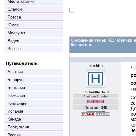
Места катания
Слалом
Пресса
Юмор
Медпункт
Сообщения темы:
RE: Новички н
Видео
бесплатно.
Разное
Путеводитель
alexhttp
Австрия
ро
Беларусь
со
Болгария
на
Пользователи
Германия
Platinum Boarder
Со
сс
Голландия
Постов: 340
До
Испания
ро
Канада
ма
ко
Португалия
че
Россия