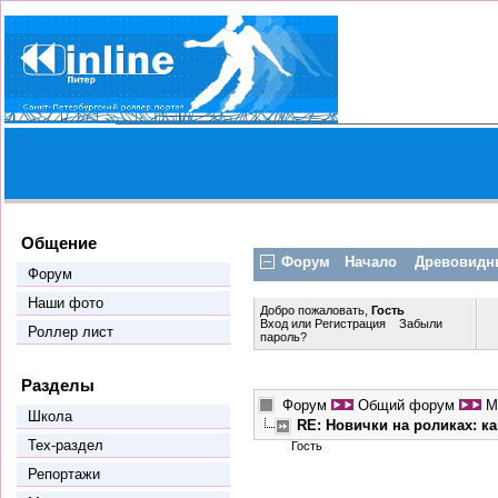
Общение
Форум
Начало
Древовидн
Форум
Наши фото
Добро пожаловать,
Гость
Вход
или
Регистрация
Забыли
Роллер лист
пароль?
Разделы
Форум
Общий форум
М
Школа
RE: Новички на роликах: к
Тех-раздел
Гость
Репортажи