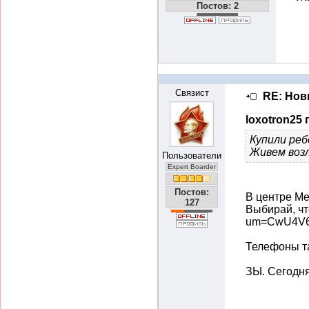
Постов: 2
Связист
RE: Нов
loxotron25 
Купили реб
Живем воз
Пользователи
Expert Boarder
Постов:
В центре Ме
127
Выбирай, чт
um=CwU4V6E
Телефоны т
ЗЫ. Сегодня