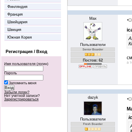
Финляндия
Франция
Max
Швейцария
Швеция
ic
Южная Корея
А
К
Пользователи
Senior Boarder
Регистрация / Вход
см
Постов: 62
а т
Имя пользователя (логин)
Пароль
Запомнить меня
Забыли логин?
Нет учетной записи?
dazyk
Зарегистрироваться
Ma
i
Пользователи
Fresh Boarder