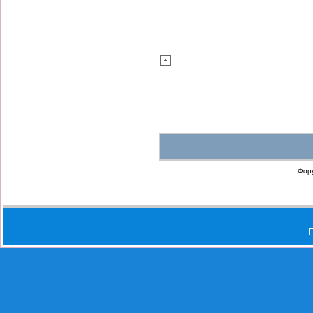
Фор
П