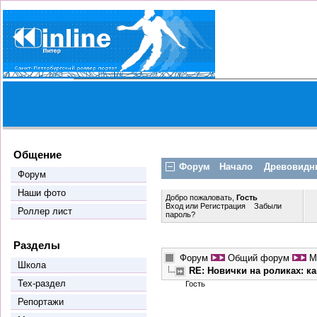
Общение
Форум
Начало
Древовидн
Форум
Наши фото
Добро пожаловать,
Гость
Вход
или
Регистрация
Забыли
Роллер лист
пароль?
Разделы
Форум
Общий форум
М
Школа
RE: Новички на роликах: к
Тех-раздел
Гость
Репортажи