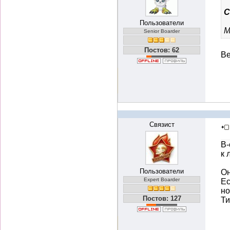
С
Пользователи
М
Senior Boarder
Постов: 62
Ве
Связист
В-
к 
Пользователи
Он
Expert Boarder
Ес
но
Постов: 127
Ти