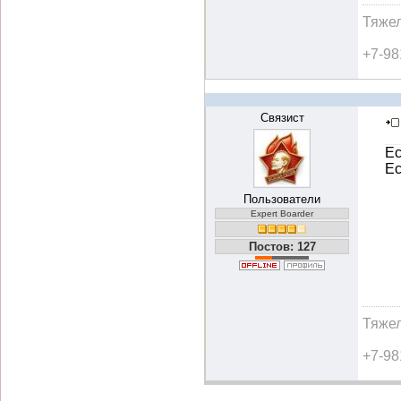
Тяжел
+7-98
Связист
Ес
Ес
Пользователи
Expert Boarder
Постов: 127
Тяжел
+7-98