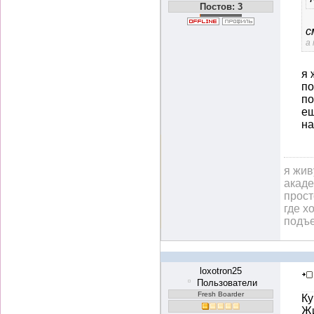
Постов: 3
с
а
я 
по
по
ещ
на
я жив
акаде
прост
где х
подъе
loxotron25
Пользователи
Fresh Boarder
Ку
Жи