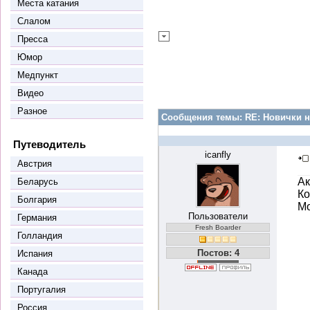
Места катания
Слалом
Пресса
Юмор
Медпункт
Видео
Разное
Сообщения темы:
RE: Новички н
Путеводитель
icanfly
Австрия
Ак
Беларусь
Ко
Болгария
М
Пользователи
Германия
Fresh Boarder
Голландия
Постов: 4
Испания
Канада
Португалия
Россия