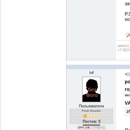
за
P.
хо
никого
+7 9ОЧ
Inf
ро
го
ме
VA
Пользователи
Fresh Boarder
И
Постов: 5