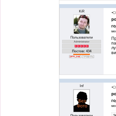
KiR
ро
го
ме
Пользователи
Пр
Administrator
па
лу
Постов: 434
ви
Inf
ро
го
ме
Пользователи
Э