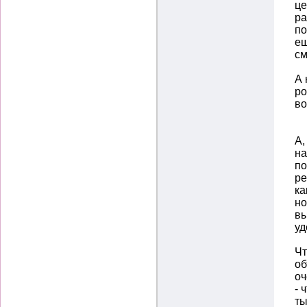
це
ра
по
ещ
см
А 
ро
во
А,
на
по
ре
ка
но
вы
уд
Чт
об
оч
- 
ты