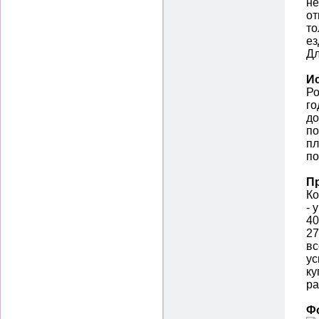
не
от
то
ез
Дл
И
Ро
го
до
по
пл
по
П
Ко
- 
40
27
вс
ус
ку
ра
Ф