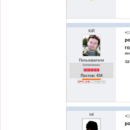
KiR
ро
го
ме
Пользователи
за
Administrator
Постов: 434
Inf
ро