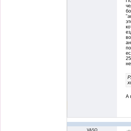
По
че
бо
"а
эт
ко
ез
во
ан
по
ес
25
не
P
х
А 
VASO