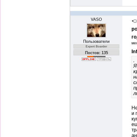
VASO
ро
го
Пользователи
ме
Expert Boarder
In
Постов: 135
.
Я
к
н
с
п
л
Не
и 
ку
ещ
тр
ан