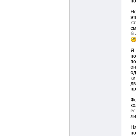
п
Но
эт
ка
см
б
Я 
по
по
он
од
ки
дв
пр
Фо
ко
ес
ли
На
по