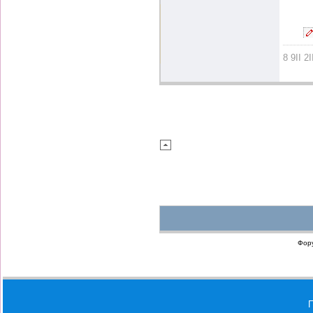
8 9II 2I
Фор
П