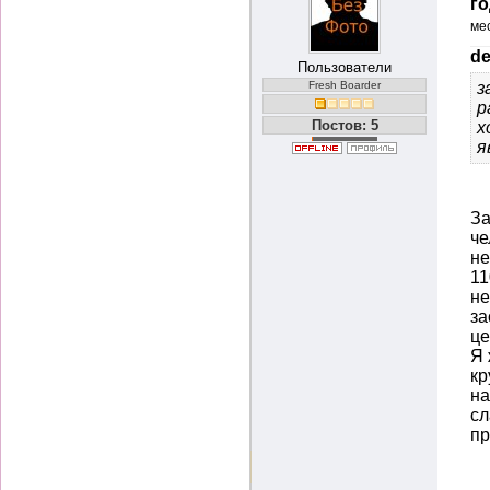
го
ме
de
Пользователи
Fresh Boarder
з
р
Постов: 5
х
я
За
че
не
11
не
за
це
Я 
кр
на
сл
пр