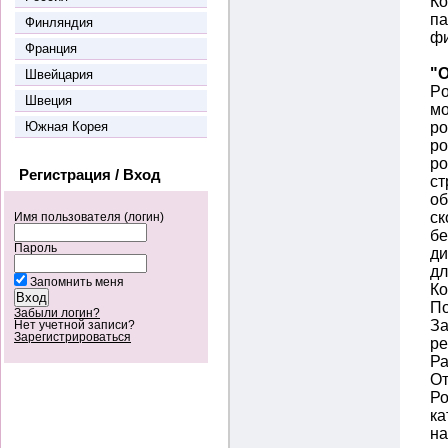
Ко
па
Финляндия
фи
Франция
"
Швейцария
Po
Швеция
мо
Южная Корея
ро
ро
ро
Регистрация / Вход
ст
об
ск
Имя пользователя (логин)
бе
Пароль
ди
дл
Запомнить меня
Ко
По
Забыли логин?
За
Нет учетной записи?
Зарегистрироваться
ре
Ра
От
Ро
ка
на