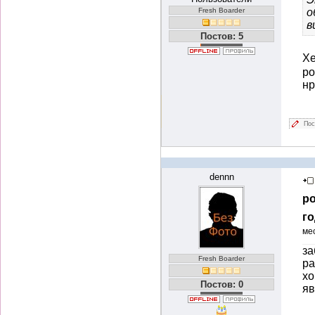
Fresh Boarder
о
в
Постов: 5
Хе
ро
нр
Пос
dennn
ро
го
ме
за
Fresh Boarder
ра
хо
Постов: 0
яв