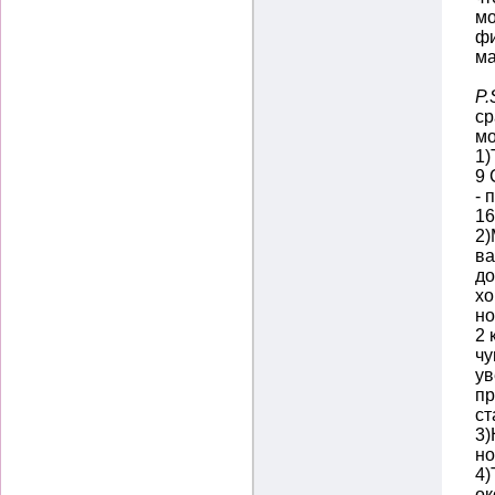
мо
фи
ма
P.
ср
мо
1)
9 
- 
16
2)
ва
до
хо
но
2 
чу
ув
пр
ст
3)
но
4)
ок