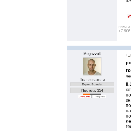
никого
+7 9ОЧ
Megavvolt
ро
го
ме
Пользователи
IL
Expert Boarder
ко
Постов: 154
по
зн
по
на
по
ле
ге