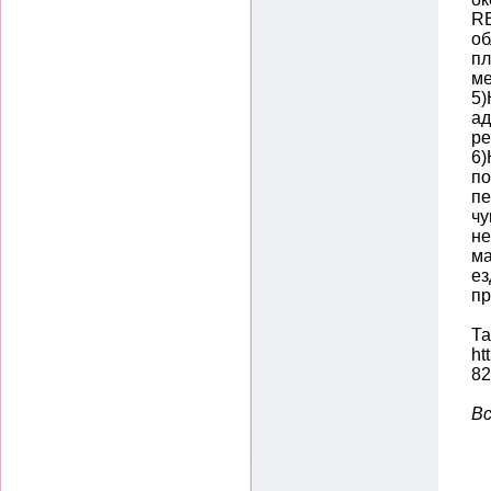
RВ
об
пл
ме
5)
ад
ре
6)
по
пе
чу
не
ма
ез
пр
Та
ht
82
Вс