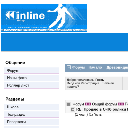
Общение
Форум
Начало
Древовидн
Форум
Наши фото
Добро пожаловать,
Гость
Вход
или
Регистрация
Забыли
Роллер лист
пароль?
Разделы
Форум
Общий форум
П
Школа
RE: Продаю в С-Пб ролики K
Тех-раздел
(1 чел.)
(1) Гость
Репортажи