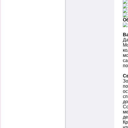
О
В
Да
Mo
ко
мо
са
по
Св
Зо
п
ос
сп
до
Со
ме
де
Кр
чт