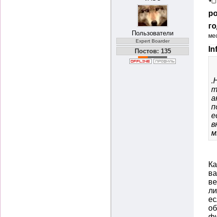
ро
го
Пользователи
ме
Expert Boarder
In
Постов: 135
.
т
а
п
е
в
м
Ка
ва
ве
ли
ес
об
ф