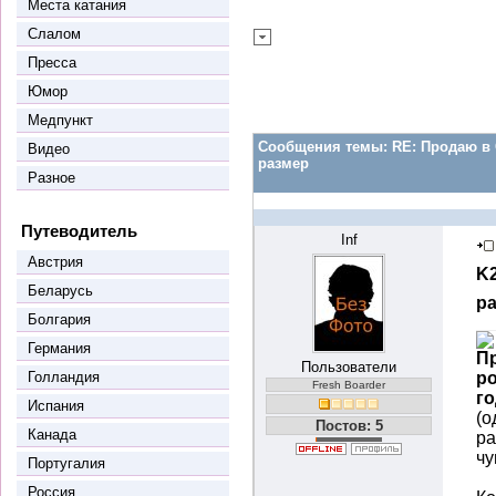
Места катания
Слалом
Пресса
Юмор
Медпункт
Сообщения темы:
RE: Продаю в С
Видео
размер
Разное
Путеводитель
Inf
Австрия
K2
Беларусь
р
Болгария
Германия
П
Пользователи
Голландия
ро
Fresh Boarder
го
Испания
(о
Постов: 5
Канада
ра
чу
Португалия
Россия