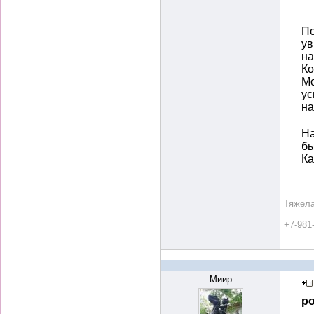
По
ув
на
К
Мо
ус
н
На
бы
К
Тяжела
+7-981
Миир
ро