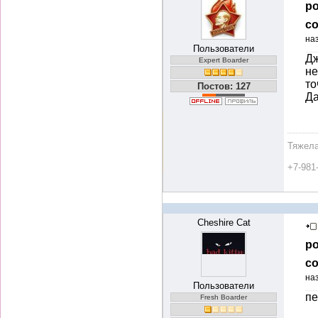
ро
со
на
Пользователи
Дж
Expert Boarder
не
то
Постов: 127
Да
Тяжела
+7-981
Cheshire Cat
ро
со
на
Пользователи
пе
Fresh Boarder