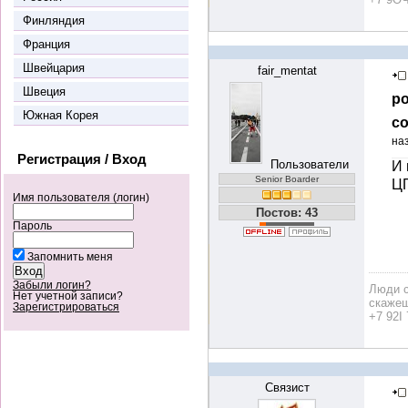
Финляндия
Франция
Швейцария
fair_mentat
Швеция
ро
Южная Корея
со
на
Регистрация / Вход
Пользователи
И 
Senior Boarder
ЦП
Имя пользователя (логин)
Постов: 43
Пароль
Запомнить меня
Забыли логин?
Люди с
Нет учетной записи?
скажеш
Зарегистрироваться
+7 92I 
Связист