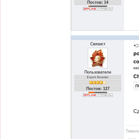
Постов: 14
Связист
ро
со
на
Пользователи
Ch
Expert Boarder
п
Постов: 127
Сд
Тяжела