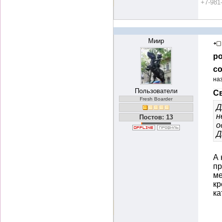
+7-981
Миир
ро
со
на
Пользователи
Св
Fresh Boarder
Д
н
Постов: 13
о
Д
А 
пр
ме
кр
ка