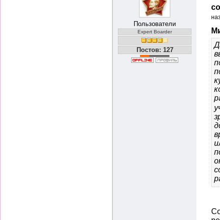
со
на
Пользователи
Ми
Expert Boarder
Д
Постов: 127
в
п
п
к
к
р
у
з
д
в
и
п
о
с
р
Со