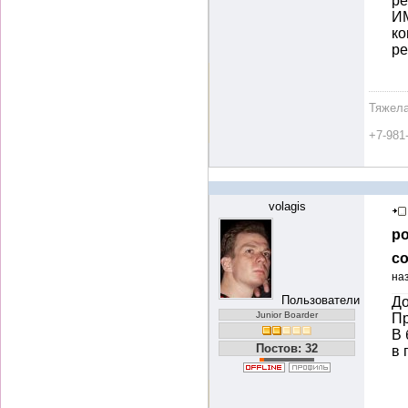
ре
ИМ
ко
ре
Тяжела
+7-981
volagis
ро
со
на
Пользователи
До
Junior Boarder
Пр
В 
Постов: 32
в 