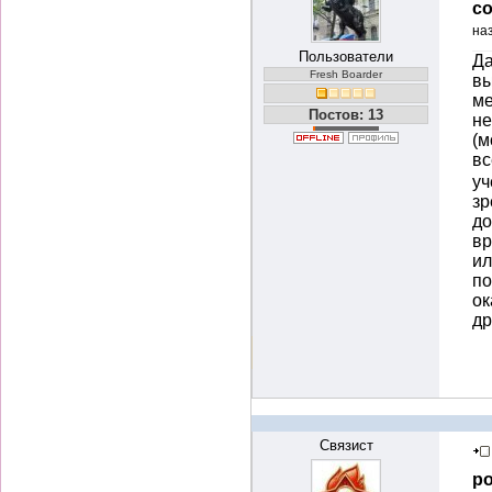
со
на
Пользователи
Да
Fresh Boarder
вы
ме
Постов: 13
не
(м
вс
уч
зр
до
вр
ил
по
ок
др
Связист
ро