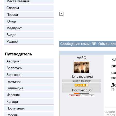
Места катания
Слалом
Пресса
Юмор
Медпункт
Видео
Разное
Сообщения темы:
RE: Обмен оп
Путеводитель
VASO
Австрия
ро
Беларусь
со
Болгария
Пользователи
на
Expert Boarder
Германия
До
Голландия
Пе
Постов: 135
Испания
Канада
Португалия
никого
Россия
+7 9ОЧ