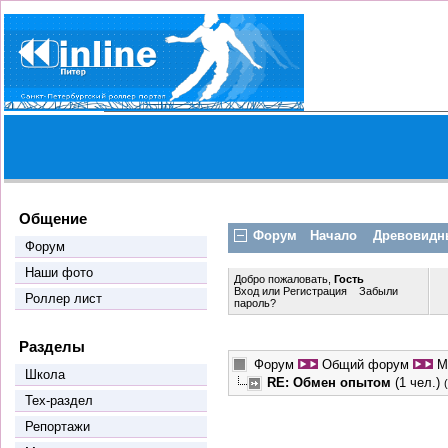
Общение
Форум
Начало
Древовидн
Форум
Наши фото
Добро пожаловать,
Гость
Вход
или
Регистрация
Забыли
Роллер лист
пароль?
Разделы
Форум
Общий форум
М
Школа
RE: Обмен опытом
(1 чел.)
Тех-раздел
Репортажи