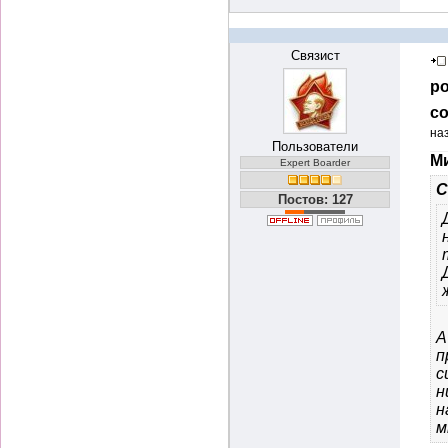
Связист
ро
со
на
Пользователи
Ми
Expert Boarder
С
Постов: 127
А
п
с
н
н
м