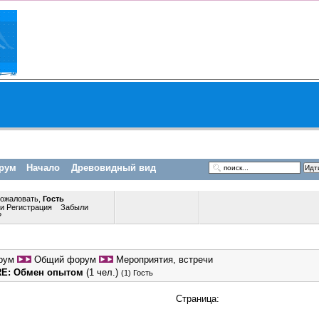
рум
Начало
Древовидный вид
пожаловать,
Гость
ли
Регистрация
Забыли
?
рум
Общий форум
Мероприятия, встречи
RE: Обмен опытом
(1 чел.)
(1) Гость
Страница: