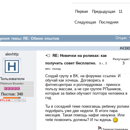
Первая
Предыдущая
11
Следующая
Последняя
Опции
ения темы:
RE: Обмен опытом
#4390
alexhttp
RE: Новички на роликах: как
:
Репутация
получить совет бесплатно.
3
9 г., 5
мес. назад
Создай групу в ВК, на форумах ссылки. И
Пользователи
обучай как хочешь. Договорись в
Platinum Boarder
фитнесцентрах и роллердромах - приноси
пользу массам, а не сри группе РПшников,
которые за бабки обучают полтора человека в
Постов: 340
год.
Ты в соседней теме помогаешь ребенку ролики
подобрать уже две недели. В итоге пара
месецев. Такая помощь нафиг ненужна. Или
тебе позвонить должны? И ты ждешь
Зарегистрирован