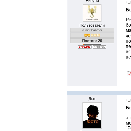
Нинуля
Б
Ре
бо
Пользователи
ма
Junior Boarder
че
Постов: 20
по
пе
вс
ве
Дык
Б
al
мо
"Р