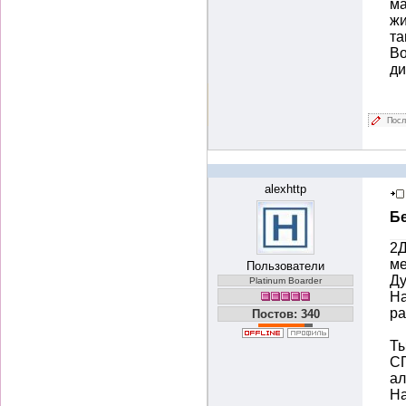
ма
жи
та
Во
ди
Посл
alexhttp
Б
2Д
ме
Пользователи
Ду
Platinum Boarder
На
ра
Постов: 340
Ты
С
ал
На