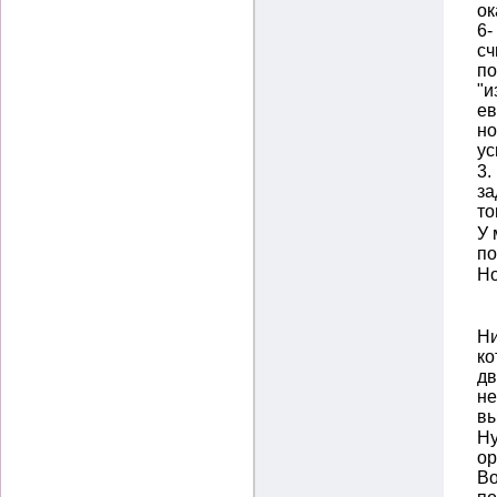
ок
6-
сч
по
"и
ев
но
ус
3.
за
то
У 
по
Но
Ни
ко
дв
не
вы
Ну
ор
Во