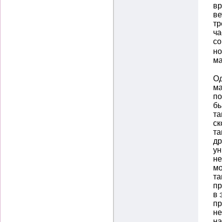
вр
ве
тр
ча
со
но
м
Од
ма
по
бы
та
ск
та
др
ун
не
мо
та
пр
в 
пр
не
на