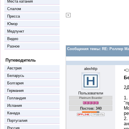
Места катания
Слалом
Пресса
Юмор
Медпункт
Видео
Разное
Сообщения темы:
RE: Роллер М
Путеводитель
Австрия
alexhttp
Беларусь
Б
Болгария
2
Германия
Пользователи
1.
Голландия
Platinum Boarder
"п
Испания
Мо
Постов: 340
Канада
ре
2.
Португалия
ан
Россия
ко