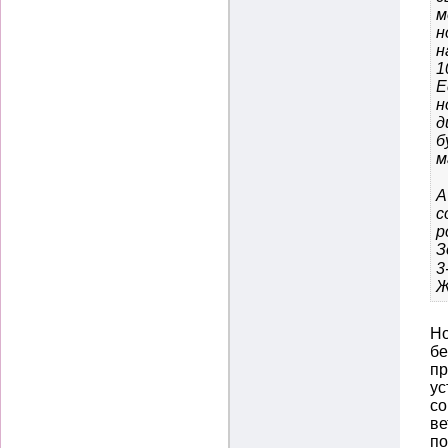
м
н
н
1
Е
н
д
б
м
А
с
р
З
3
Ж
Но
бе
пр
ус
со
ве
по