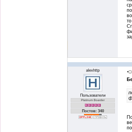
ср
по
во
то
Сп
фи
за
alexhttp
Б
п
Пользователи
ф
Platinum Boarder
Постов: 340
По
ве
по