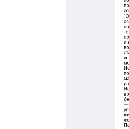
по
пр
со
"О
ос
по
те
пр
и 
во
ст
ус
мо
Ис
по
ма
ра
Ис
вр
бе
—2
уп
жи
же
По