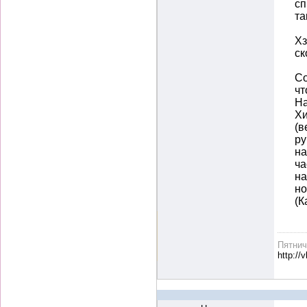
сп
та
Хз
ск
Со
чт
На
Хи
(в
ру
на
ча
на
но
(К
Пятни
http://