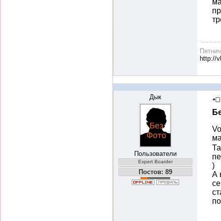
ма
пр
тр
Пятни
http://
Дык
Б
Vo
ма
Та
Пользователи
пе
Expert Boarder
)
Постов: 89
А 
се
ст
по