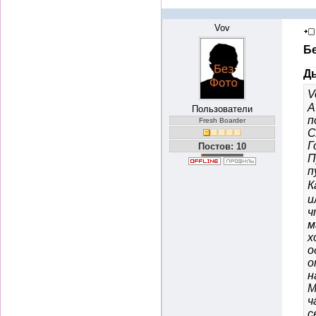
Vov
Б
Ды
V
А
Пользователи
п
Fresh Boarder
С
Г
Постов: 10
П
п
К
и
ч
м
х
о
о
н
М
ч
с