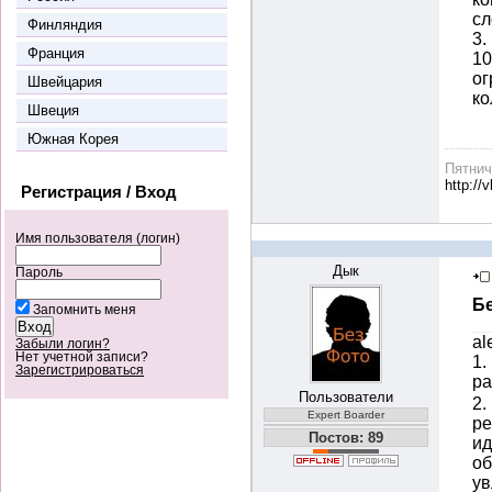
сл
Финляндия
3.
Франция
10
ог
Швейцария
ко
Швеция
Южная Корея
Пятни
http://
Регистрация / Вход
Имя пользователя (логин)
Дык
Пароль
Б
Запомнить меня
al
Забыли логин?
Нет учетной записи?
1.
Зарегистрироваться
ра
Пользователи
2.
Expert Boarder
ре
Постов: 89
ид
об
у