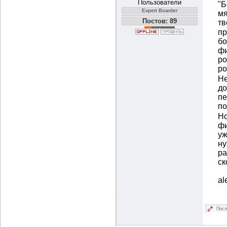
Пользователи
"Б
Expert Boarder
мя
Постов: 89
тв
пр
бо
фи
ро
ро
Не
до
пе
по
Но
фи
уж
ну
ра
ск
al
Посл