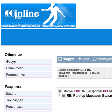
Общение
Форум
Начало
Древовидн
Форум
Наши фото
Добро пожаловать,
Гость
Вход
или
Регистрация
Забыли
Роллер лист
пароль?
Разделы
Форум
Общий форум
М
Школа
RE: Роллер Марафон Белы
Тех-раздел
Репортажи