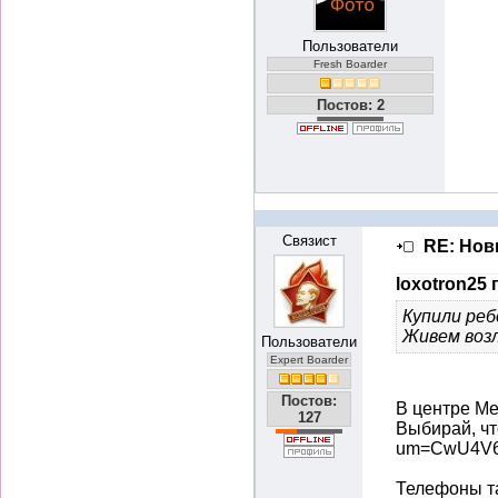
Пользователи
Fresh Boarder
Постов: 2
Связист
RE: Нов
loxotron25 
Купили реб
Живем воз
Пользователи
Expert Boarder
Постов:
В центре Ме
127
Выбирай, чт
um=CwU4V6E
Телефоны т