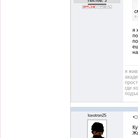
Постов: 3
с
а
я 
по
по
ещ
на
я жив
акаде
прост
где х
подъе
loxotron25
Ку
Жи