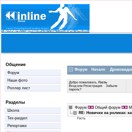
Общение
Форум
Начало
Древовидн
Форум
Наши фото
Добро пожаловать,
Гость
Вход
или
Регистрация
Забыли
Роллер лист
пароль?
Разделы
Форум
Общий форум
М
Школа
RE: Новички на роликах: к
Тех-раздел
Гость
Репортажи