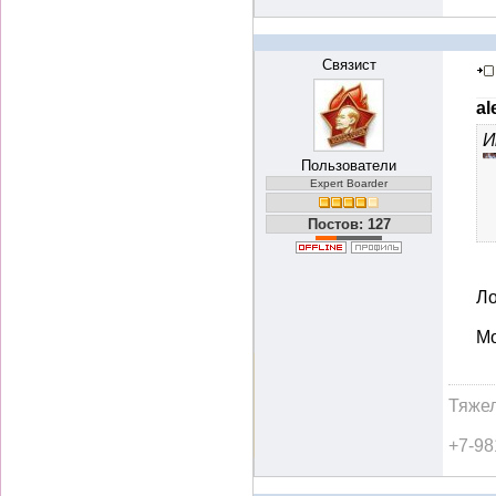
Связист
al
И
Пользователи
Expert Boarder
Постов: 127
Ло
Мо
Тяжел
+7-98