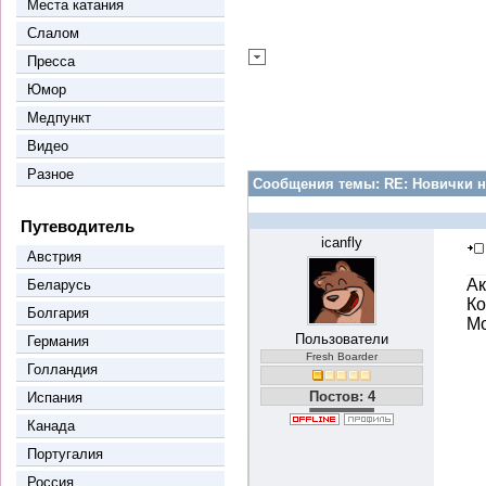
Места катания
Слалом
Пресса
Юмор
Медпункт
Видео
Разное
Сообщения темы:
RE: Новички н
Путеводитель
icanfly
Австрия
Ак
Беларусь
Ко
Болгария
М
Пользователи
Германия
Fresh Boarder
Голландия
Постов: 4
Испания
Канада
Португалия
Россия