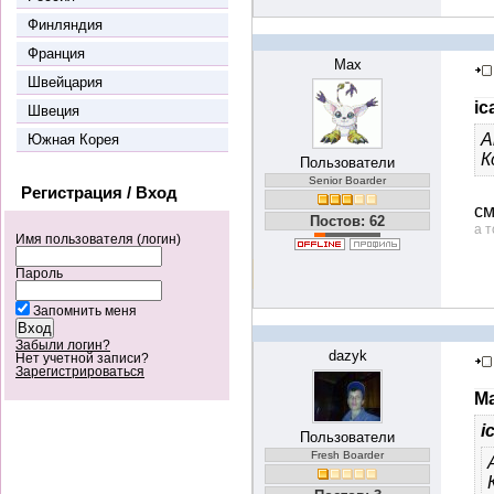
Финляндия
Франция
Max
Швейцария
ic
Швеция
А
Южная Корея
К
Пользователи
Senior Boarder
Регистрация / Вход
см
Постов: 62
а т
Имя пользователя (логин)
Пароль
Запомнить меня
Забыли логин?
dazyk
Нет учетной записи?
Зарегистрироваться
Ma
i
Пользователи
Fresh Boarder