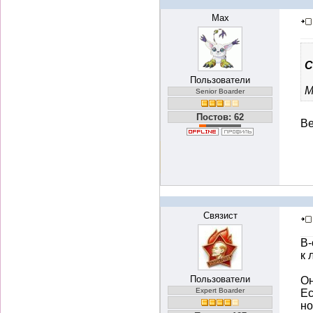
Max
С
Пользователи
М
Senior Boarder
Постов: 62
Ве
Связист
В-
к 
Пользователи
Он
Expert Boarder
Ес
но