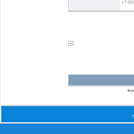
+7-98
Фор
П